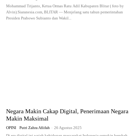
Mohammad Trijanto, Ketua Ormas Ratu Adil Kabupaten Blitar ( foto by
Alvin).Siaranesia.com, BLITAR — Menjelang satu tahun pemerintahan
Presiden Prabowo Subianto dan Wakil...
Negara Makin Cakap Digital, Penerimaan Negara
Makin Maksimal
OPINI
Putri Zahra Afiifah
-
26 Agustus 2025
Di era digital ini wajah kehidupan masyarakat Indonesia semakin berubah,