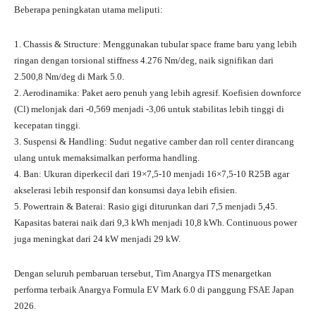
Beberapa peningkatan utama meliputi:
1. Chassis & Structure: Menggunakan tubular space frame baru yang lebih
ringan dengan torsional stiffness 4.276 Nm/deg, naik signifikan dari
2.500,8 Nm/deg di Mark 5.0.
2. Aerodinamika: Paket aero penuh yang lebih agresif. Koefisien downforce
(Cl) melonjak dari -0,569 menjadi -3,06 untuk stabilitas lebih tinggi di
kecepatan tinggi.
3. Suspensi & Handling: Sudut negative camber dan roll center dirancang
ulang untuk memaksimalkan performa handling.
4. Ban: Ukuran diperkecil dari 19×7,5-10 menjadi 16×7,5-10 R25B agar
akselerasi lebih responsif dan konsumsi daya lebih efisien.
5. Powertrain & Baterai: Rasio gigi diturunkan dari 7,5 menjadi 5,45.
Kapasitas baterai naik dari 9,3 kWh menjadi 10,8 kWh. Continuous power
juga meningkat dari 24 kW menjadi 29 kW.
Dengan seluruh pembaruan tersebut, Tim Anargya ITS menargetkan
performa terbaik Anargya Formula EV Mark 6.0 di panggung FSAE Japan
2026.