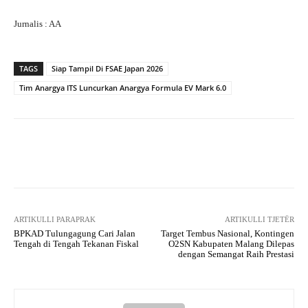
Jurnalis : AA
TAGS
Siap Tampil Di FSAE Japan 2026
Tim Anargya ITS Luncurkan Anargya Formula EV Mark 6.0
Facebook
X
Pinterest
What
ARTIKULLI PARAPRAK
ARTIKULLI TJETËR
BPKAD Tulungagung Cari Jalan
Target Tembus Nasional, Kontingen
Tengah di Tengah Tekanan Fiskal
O2SN Kabupaten Malang Dilepas
dengan Semangat Raih Prestasi