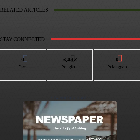
RELATED ARTICLES
STAY CONNECTED
0
3,432
0
Fans
Pengikut
Pelanggan
- Advertisement -