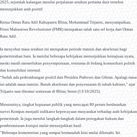
2025, sejumlah kalangan menilai perjalanan setahun pertama duet tersebut
menunjukkan arah positif.
Ketua Ormas Ratu Adil Kabupaten Blitar, Mohammad Trijanto, menyampaikan,
Front Mahasiswa Revolusioner (FMR) merupakan salah satu sel kerja dari Ormas
Ratu Adil.
Ia menyebut masa setahun ini merupakan periode transisi dan akselerasi bagi
pemerintahan baru. Ia menilai beberapa kebijakan menunjukkan kemajuan nyata,
meski masih memerlukan penyempurnaan, terutama di bidang komunikasi politik
dan konsolidasi internal.
“Sudah ada perkembangan positif dari Presiden Prabowo dan Gibran. Apalagi masa
ini adalah masa transisi. Butuh akselerasi dan penyesuaian di tubuh kabinet,” ujar
Trijanto saat ditemui wartawan di Blitar, Senin (13/10/2025).
Menurutnya, tingkat kepuasan publik yang mencapai 80 persen berdasarkan
survei Kompas menjadi indikator kepercayaan masyarakat terhadap arah kebijakan
pemerintah. Ia juga menilai langkah-langkah dalam penegakan hukum dan
pemberantasan korupsi mulai menunjukkan hasil.
“Beberapa kementerian yang sempat bermasalah kini mulai dibenahi. Ini