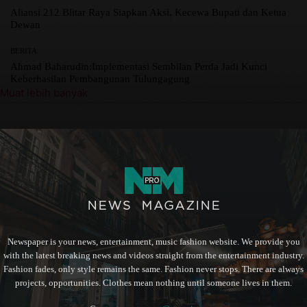
Aliansi 212 Blitar Raya Siapkan Aksi, Kecewa Bupati dan Ketua
Dewan
BERITA
Ahmad Baharudin:Implementasi Sembilan Perda Jadi Kunci
Keberhasilan Pembangunan Tulungagung
Muat lebih banyak
Newspaper is your news, entertainment, music fashion website. We provide you
with the latest breaking news and videos straight from the entertainment industry.
Fashion fades, only style remains the same. Fashion never stops. There are always
projects, opportunities. Clothes mean nothing until someone lives in them.