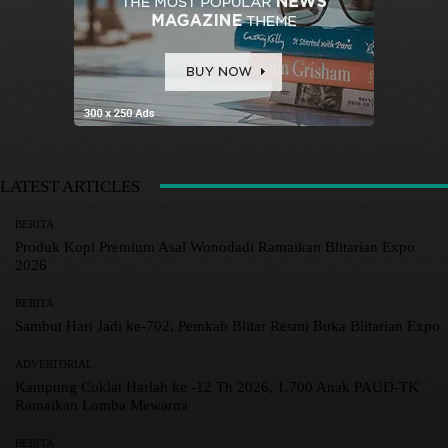
LATEST ARTICLES
BERITA
Produk Kopi Premium Asal Wonodadi Ramaikan Blitarian Expo
2026
BERITA
Sambut Hari Jadi ke-702, Pemkab Blitar Resmi Buka Blitarian Expo
ADVERTORIAL
Kampung Coklat Harlah ke -12 Th 2026, 1.700 Anak PAUD-TK
Ramaikan Lomba Mewarna
BERITA