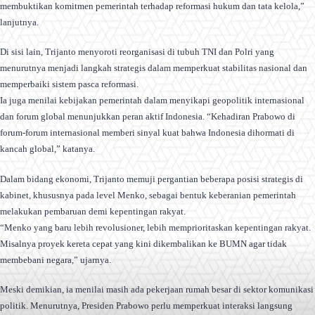
membuktikan komitmen pemerintah terhadap reformasi hukum dan tata kelola,”
lanjutnya.
Di sisi lain, Trijanto menyoroti reorganisasi di tubuh TNI dan Polri yang
menurutnya menjadi langkah strategis dalam memperkuat stabilitas nasional dan
memperbaiki sistem pasca reformasi.
Ia juga menilai kebijakan pemerintah dalam menyikapi geopolitik internasional
dan forum global menunjukkan peran aktif Indonesia. “Kehadiran Prabowo di
forum-forum internasional memberi sinyal kuat bahwa Indonesia dihormati di
kancah global,” katanya.
Dalam bidang ekonomi, Trijanto memuji pergantian beberapa posisi strategis di
kabinet, khususnya pada level Menko, sebagai bentuk keberanian pemerintah
melakukan pembaruan demi kepentingan rakyat.
“Menko yang baru lebih revolusioner, lebih memprioritaskan kepentingan rakyat.
Misalnya proyek kereta cepat yang kini dikembalikan ke BUMN agar tidak
membebani negara,” ujarnya.
Meski demikian, ia menilai masih ada pekerjaan rumah besar di sektor komunikasi
politik. Menurutnya, Presiden Prabowo perlu memperkuat interaksi langsung