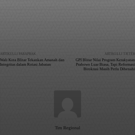
Facebook
X
Pinterest
WhatsApp
ARTIKULLI PARAPRAK
ARTIKULLI TJETËR
Wali Kota Blitar Tekankan Amanah dan
GPI Blitar Nilai Program Kerakyatan
Integritas dalam Rotasi Jabatan
Prabowo Luar Biasa, Tapi Reformasi
Birokrasi Masih Perlu Dibenahi
Tim Regional