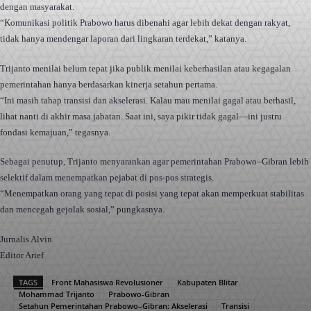
dengan masyarakat.
“Komunikasi politik Prabowo harus dibenahi agar lebih dekat dengan rakyat,
tidak hanya mendengar laporan dari lingkaran terdekat,” katanya.
Trijanto menilai belum tepat jika publik menilai keberhasilan atau kegagalan
pemerintahan hanya berdasarkan kinerja setahun pertama.
“Ini masih tahap transisi dan akselerasi. Kalau mau menilai gagal atau berhasil,
lihat nanti di akhir masa jabatan. Saat ini, saya pikir tidak gagal—ini justru
fondasi kemajuan,” tegasnya.
Sebagai penutup, Trijanto menyarankan agar pemerintahan Prabowo–Gibran lebih
selektif dalam menempatkan pejabat di pos-pos strategis.
“Menempatkan orang yang tepat di posisi yang tepat akan memperkuat stabilitas
dan mencegah gejolak sosial,” pungkasnya.
Jurnalis Alvin
Editor Arief
TAGS
Front Mahasiswa Revolusioner
Kabupaten Blitar
Mohammad Trijanto
Prabowo-Gibran
Setahun Pemerintahan Prabowo–Gibran: Akselerasi
Transisi