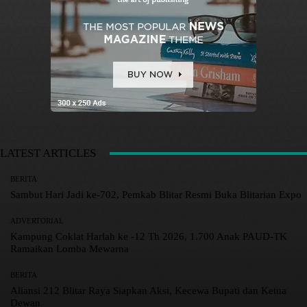
LATEST ARTICLES
BERITA
Sambut Hari Jadi ke-702, Pemkab Blitar Resmi Buka Blitarian Expo
ADVERTORIAL
Kampung Coklat Harlah ke -12 Th 2026, 1.700 Anak PAUD-TK
Ramaikan Lomba Mewarna
BERITA
Aliansi 212 Blitar Raya Siapkan Aksi, Kecewa Bupati dan Ketua
Dewan