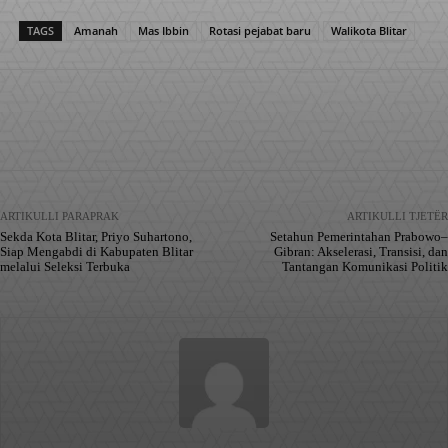
TAGS
Amanah
Mas Ibbin
Rotasi pejabat baru
Walikota Blitar
Facebook
X
Pinterest
WhatsApp
ARTIKULLI PARAPRAK
ARTIKULLI TJETËR
Sekda Kota Blitar, Priyo Suhartono,
Setahun Pemerintahan Prabowo–
Siap Mengabdi di Kabupaten Blitar
Gibran: Akselerasi, Transisi, dan
melalui Seleksi Terbuka
Tantangan Komunikasi Politik