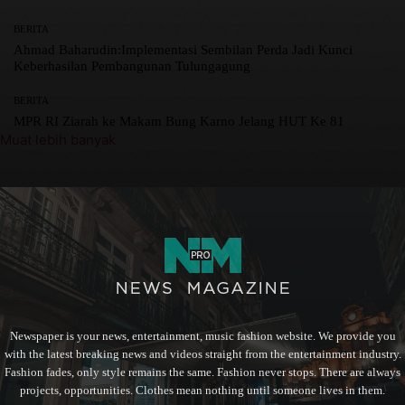
BERITA
Ahmad Baharudin:Implementasi Sembilan Perda Jadi Kunci
Keberhasilan Pembangunan Tulungagung
BERITA
MPR RI Ziarah ke Makam Bung Karno Jelang HUT Ke 81
Muat lebih banyak
Newspaper is your news, entertainment, music fashion website. We provide you
with the latest breaking news and videos straight from the entertainment industry.
Fashion fades, only style remains the same. Fashion never stops. There are always
projects, opportunities. Clothes mean nothing until someone lives in them.