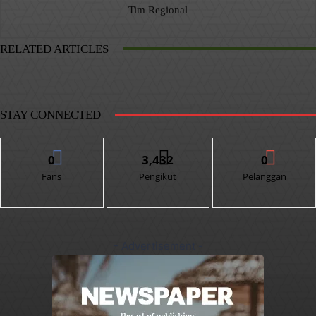
Tim Regional
RELATED ARTICLES
STAY CONNECTED
0
3,432
0
Fans
Pengikut
Pelanggan
- Advertisement -