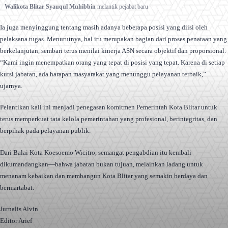
Walikota Blitar Syauqul Muhibbin
melantik pejabat baru
Ia juga menyinggung tentang masih adanya beberapa posisi yang diisi oleh
pelaksana tugas. Menurutnya, hal itu merupakan bagian dari proses penataan yang
berkelanjutan, sembari terus menilai kinerja ASN secara objektif dan proporsional.
“Kami ingin menempatkan orang yang tepat di posisi yang tepat. Karena di setiap
kursi jabatan, ada harapan masyarakat yang menunggu pelayanan terbaik,”
ujarnya.
Pelantikan kali ini menjadi penegasan komitmen Pemerintah Kota Blitar untuk
terus memperkuat tata kelola pemerintahan yang profesional, berintegritas, dan
berpihak pada pelayanan publik.
Dari Balai Kota Koesoemo Wicitro, semangat pengabdian itu kembali
dikumandangkan—bahwa jabatan bukan tujuan, melainkan ladang untuk
menanam kebaikan dan membangun Kota Blitar yang semakin berdaya dan
bermartabat.
Jurnalis Alvin
Editor Arief