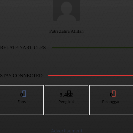
Putri Zahra Afiifah
RELATED ARTICLES
STAY CONNECTED
0
3,432
0
Fans
Pengikut
Pelanggan
- Advertisement -