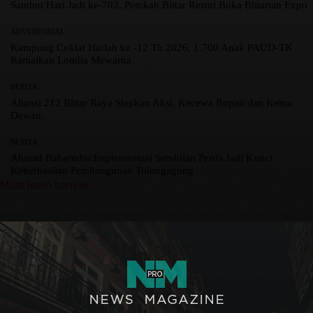
Sambut Hari Jadi ke-702, Pemkab Blitar Resmi Buka Blitarian Expo
ADVERTORIAL
Kampung Coklat Harlah ke -12 Th 2026, 1.700 Anak PAUD-TK
Ramaikan Lomba Mewarna
BERITA
Aliansi 212 Blitar Raya Siapkan Aksi, Kecewa Bupati dan Ketua
Dewan
BERITA
Ahmad Baharudin:Implementasi Sembilan Perda Jadi Kunci
Keberhasilan Pembangunan Tulungagung
Muat lebih banyak