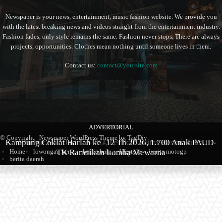
Newspaper is your news, entertainment, music fashion website. We provide you
with the latest breaking news and videos straight from the entertainment industry.
Fashion fades, only style remains the same. Fashion never stops. There are always
projects, opportunities. Clothes mean nothing until someone lives in them.
Contact us:
contact@yoursite.com
ADVERTORIAL
BERITA
BERITA
© Copyright - Newspaper WordPress Theme by TagDiv
Kampung Coklat Harlah ke -12 Th 2026, 1.700 Anak PAUD-
Produk Kopi Premium Asal Wonodadi Ramaikan Blitarian
Sambut Hari Jadi ke-702, Pemkab Blitar Resmi Buka
Home
lowongan kerja
TK Ramaikan Lomba Mewarna
berita bola
Blitarian Expo
Expo 2026
lifestyle
berita motogp
berita daerah