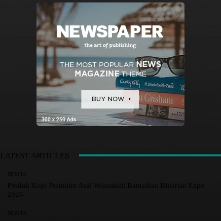
LATEST ARTICLES
BERITA
Produk Kopi Premium Asal Wonodadi Ramaikan Blitarian Expo
2026
BERITA