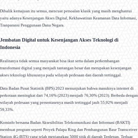
Dibalik kemajuan itu semua, mencuat persoalan klasik yang masih menghantui
yaitu adanya Kesenjangan Akses Digital, Kekhawatiran Keamanan Data Informasi,
Tranparansi Penggunaan Dana Negara.
Jembatan Digital untuk Kesenjangan Akses Teknologi di
Indonesia
Realitanya tidak semua masyarakat bisa ikut serta dalam perkembangan
transformasi digital yang menjadi tantangan besar dan merupakan kesenjangan
akses teknologi khususnya pada wilayah pedesaan dan daerah tertinggal.
Data Badan Pusat Statistik (BPS) 2023 menunjukan bahwa masuknya internet di
perkotaan meningkat dari 74,16% (2023) menjadi 76,30% (2023). Berbeda dengan
wilayah pedesaan yang persentasenya masih tertinggal jauh 55,92% menjadi
59,33%.
Kominfo bersama Badan Aksesibilitas Telekomunikasi dan Informasi (BAKTI)
membuat program seperti Proyek Palapa Ring dan Pembangunan Base Transceiver
Station 4G (BTS) yang telah menjangkau 5000 titik di daerah Terdepan, Terluar,