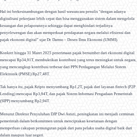
Hal ini berkesinambungan dengan hasil wawancara penulis “dengan adanya
digitalisasi pekerjaan lebih cepat dan bisa menggunakan sistem dalam mengelola
keuangan dan pelaporannya sehingga dapat menghindari terjadinya
penyelewengan dan akan memperkuat pendapatan negara melalui efisiensi dan
pajak ekonomi digital” ujar Dr. Darmo – Dosen Ilmu Ekonomi (UMMI).
Konkret hingga 31 Maret 2025 penerimaan pajak bersumber dari ekonomi digital
mencapai Rp34,91T, membuktikan kontribusi yang terus meningkat untuk negara,
yang mencangkup kontribusi terbesar dari PPN Perdagangan Melalui Sistem
Elektronik (PMSE) Rp27,48T.
Tak hanya itu, pajak Kripto menyumbang Rp1,2T, pajak dari layanan fintech (P2P
Lending) mencapai Rp3,94T, dan pajak Sistem Informasi Pengadaan Pemerintah
(SIPP) menyumbang Rp2,94T.
Menurut Direktur Penyuluhan DJP Dwi Astuti, peningkatan ini menjadi cerminan
pemerintah dalam berkomitmen untuk menciptakan kesetaraan dengan
memperluas cakupan pemungutan pajak dari para pelaku usaha digital baik dari
dalam maupun luar negeri.