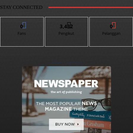
STAY CONNECTED
0
3,432
0
Fans
Pengikut
Pelanggan
- Advertisement -