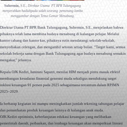
Suhermin,
S.E.,
Direktur Utama PT BPR Tulungagung
menyerahkan hadiahpada salah seorang pemenang lomba
menggambar dengan Tema Gemar Menabung.
Direktur Utama PT BPR Bank Tulungagung, Suhermin, S.E., menjelaskan bahwa
pihaknya telah lama membina budaya menabung di kalangan pelajar. Melalui
kantor cabang dan kantor kas, pihaknya rutin mendatangi sekolah-sekolah,
menyediakan celengan, dan mengambil setoran setiap bulan. “Target kami, semua
sekolah bekerja sama dengan Bank Tulungagung agar budaya menabung semakin
mengakar,” jelasnya.
Kepala OJK Kediri, Ismirani Saputri, menilai HIM menjadi pintu masuk efektif
membangun kesadaran finansial generasi muda sekaligus mendukung target
inklusi keuangan 91 persen pada 2025 sebagaimana tercantum dalam RPJMN
2025–2029.
Ia berharap kegiatan ini mampu meningkatkan jumlah rekening tabungan pelajar
dan pemanfaatan produk keuangan lainnya di kalangan anak muda.
OJK Kediri optimistis, keberlanjutan edukasi keuangan yang melibatkan
pemerintah daerah, perbankan, dan lembaga keuangan akan memperkuat literasi