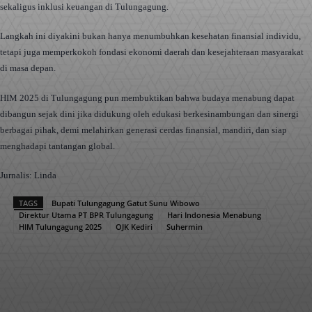
sekaligus inklusi keuangan di Tulungagung.
Langkah ini diyakini bukan hanya menumbuhkan kesehatan finansial individu,
tetapi juga memperkokoh fondasi ekonomi daerah dan kesejahteraan masyarakat
di masa depan.
HIM 2025 di Tulungagung pun membuktikan bahwa budaya menabung dapat
dibangun sejak dini jika didukung oleh edukasi berkesinambungan dan sinergi
berbagai pihak, demi melahirkan generasi cerdas finansial, mandiri, dan siap
menghadapi tantangan global.
Jurnalis: Linda
TAGS
Bupati Tulungagung Gatut Sunu Wibowo
Direktur Utama PT BPR Tulungagung
Hari Indonesia Menabung
HIM Tulungagung 2025
OJK Kediri
Suhermin
Facebook
X
Pinterest
WhatsApp