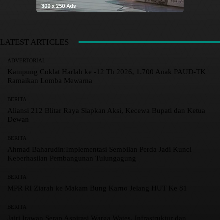
LATEST ARTICLES
ADVERTORIAL
Kampung Coklat Harlah ke -12 Th 2026, 1.700 Anak PAUD-TK
Ramaikan Lomba Mewarna
BERITA
Aliansi 212 Blitar Raya Siapkan Aksi, Kecewa Bupati dan Ketua
Dewan
BERITA
Ahmad Baharudin:Implementasi Sembilan Perda Jadi Kunci
Keberhasilan Pembangunan Tulungagung
BERITA
MPR RI Ziarah ke Makam Bung Karno Jelang HUT Ke 81
BERITA
Jairi Irawan Serap Aspirasi Warga Wates, Infrastruktur dan