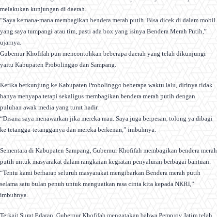
melakukan kunjungan di daerah.
“Saya kemana-mana membagikan bendera merah putih. Bisa dicek di dalam mobil
yang saya tumpangi atau tim, pasti ada box yang isinya Bendera Merah Putih,”
ujarnya.
Gubernur Khofifah pun mencontohkan beberapa daerah yang telah dikunjungi
yaitu Kabupaten Probolinggo dan Sampang.
Ketika berkunjung ke Kabupaten Probolinggo beberapa waktu lalu, dirinya tidak
hanya menyapa tetapi sekaligus membagikan bendera merah putih dengan
puluhan awak media yang turut hadir.
“Disana saya menawarkan jika mereka mau. Saya juga berpesan, tolong ya dibagi
ke tetangga-tetangganya dan mereka berkenan,” imbuhnya.
Sementara di Kabupaten Sampang, Gubernur Khofifah membagikan bendera merah
putih untuk masyarakat dalam rangkaian kegiatan penyaluran berbagai bantuan.
“Tentu kami berharap seluruh masyarakat mengibarkan Bendera merah putih
selama satu bulan penuh untuk menguatkan rasa cinta kita kepada NKRI,”
imbuhnya.
Terkait Surat Edaran, Gubernur Khofifah mengatakan bahwa Pemprov Jatim telah