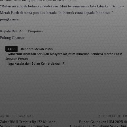
“Bulan ini adalah bulan kemerdekaan. Mari bersama-sama kita kibarkan Bendera
Merah Putih di mana pun kita berada. Ini bentuk cinta kepada Indonesia,”
pungkasnya.
Kepala Biro Adm. Pimpinan
Pulung Chausar
TAGS
Bendera Merah Putih
Gubernur Khofifah Serukan Masyarakat Jatim Kibarkan Bendera Merah Putih
Sebulan Penuh
Jaga Kesakralan Bulan Kemerdekaan RI
Facebook
X
Pinterest
WhatsApp
ARTIKULLI PARAPRAK
ARTIKULLI TJETËR
Zakat BMH Tembus Rp172 Miliar di
Bupati Gaungkan HIM 2025 di
Semester Pertama, Kemenag Kasih
Tulungagung: Menabung Sejak Dini,