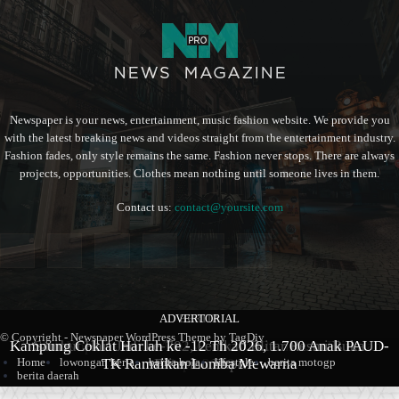
Newspaper is your news, entertainment, music fashion website. We provide you
with the latest breaking news and videos straight from the entertainment industry.
Fashion fades, only style remains the same. Fashion never stops. There are always
projects, opportunities. Clothes mean nothing until someone lives in them.
Contact us:
contact@yoursite.com
ADVERTORIAL
BERITA
BERITA
© Copyright - Newspaper WordPress Theme by TagDiv
Kampung Coklat Harlah ke -12 Th 2026, 1.700 Anak PAUD-
Produk Kopi Premium Asal Wonodadi Ramaikan Blitarian
Sambut Hari Jadi ke-702, Pemkab Blitar Resmi Buka
TK Ramaikan Lomba Mewarna
Blitarian Expo
Expo 2026
Home
lowongan kerja
berita bola
lifestyle
berita motogp
berita daerah