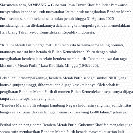
Siaranesia.com, SAMPANG –
Gubernur Jawa Timur Khofifah Indar Parawansa
menyerukan kepada seluruh masyarakat Jatim untuk mengibarkan Bendera Merah
Putih secara serentak selama satu bulan penuh hingga 31 Agustus 2025
mendatang, hal itu ditekankannya dalam rangka memperingati dan memeriahkan
Hari Ulang Tahun ke-80 Kemerdekaan Republik Indonesia.
“Kita ini Merah Putih harga mati. Jadi mari kita bersama-sama saling hormati,
utamanya saat ini kita berada di Bulan Kemerdekaan. Yaitu dengan tidak
mengibarkan bendera lain selain bendera merah putih. Tanamkan jiwa dan raga
kita untuk Merah Putih,” kata Khofifah, Minggu (10/8/2025).
Lebih lanjut disampaikannya, bendera Merah Putih sebagai simbol NKRI yang
harus dijunjung tinggi, dihormati dan dijaga kesakralannya. Oleh sebab itu,
pengibaran Bendera Merah Putih di momen Bulan Kemerdekaan sepatutnya dijaga
tanpa ada interupsi dari yang lain.
“Bendera Merah Putih sebagai Lambang Negara Indonesia yang menjadi identitas
bangsa sejak Kemerdekaan hingga memasuki usia yang ke-80 tahun,” jelasnya.
Perihal seruan pengibaran Bendera Merah Putih, Gubernur Khofifah mengaku juga
secara rutin membagikan Bendera Merah Putih kepada masyarakat setiap kali