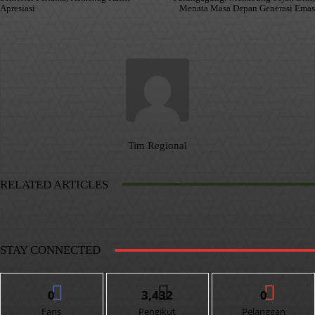
Apresiasi
Menata Masa Depan Generasi Emas
Tim Regional
RELATED ARTICLES
STAY CONNECTED
0
3,432
0
Fans
Pengikut
Pelanggan