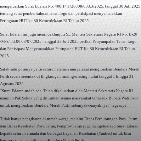
mengeluarkan Surat Edaran No. 400.14.1/26008/033.3/2025, tanggal 30 Juli 2025
tentang surat pemberitahuan tema, logo dan pertisipasi menyemarakkan
Peringatan HUT ke-80 Kemerdekaan RI Tahun 2025.
Surat Edaran ini juga menindaklanjuti SE Menteri Sekretaris Negara RI No. B-20
/M/S/TU.00.03/07/2025, tanggal 28 Juli 2025 perihal Penyampaian Tema, Logo,
dan Partisipasi Menyemarakkan Peringatan HUT Ke-80 Kemerdekaan Rl Tahun
2025.
Salah satu poinnya yaitu seluruh elemen masyarakat mengibarkan Bendera Merah
Putih secara serentak di lingkungan masing-masing mulai tanggal 1 hingga 31
Agustus 2025.
“Surat Edaran sudah ada. Telah dikeluarkan oleh Menteri Sekretaris Negara RI
maupun Pak Sekda yang ditujukan semua masyarakat termasuk Bupati/Wali Kota
untuk mengibarkan Bendera Merah Putih sebanyak-banyaknya,” tegasnya.
Tidak hanya pengibaran di rumah warga, melalui Dinas Perhubungan Prov. Jatim
dan Dinas Kesehatan Prov. Jatim, Pemprov Jatim juga mengeluarkan Surat Edaran
kepada seluruh armada dan berbagai Layanan Kesehatan (Yankes) untuk bisa
bersama-sama mengibarkan Bendera Merah Putih.