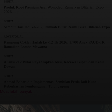
BERITA
Produk Kopi Premium Asal Wonodadi Ramaikan Blitarian Expo
2026
BERITA
Sambut Hari Jadi ke-702, Pemkab Blitar Resmi Buka Blitarian Expo
ADVERTORIAL
Kampung Coklat Harlah ke -12 Th 2026, 1.700 Anak PAUD-TK
Ramaikan Lomba Mewarna
BERITA
Aliansi 212 Blitar Raya Siapkan Aksi, Kecewa Bupati dan Ketua
Dewan
BERITA
Ahmad Baharudin:Implementasi Sembilan Perda Jadi Kunci
Keberhasilan Pembangunan Tulungagung
Muat lebih banyak