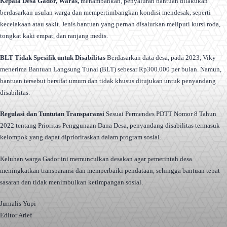
Kepala Desa Gador, Waras,
menambahkan, penyaluran bantuan dilakukan
berdasarkan usulan warga dan mempertimbangkan kondisi mendesak, seperti
kecelakaan atau sakit. Jenis bantuan yang pernah disalurkan meliputi kursi roda,
tongkat kaki empat, dan ranjang medis.
BLT Tidak Spesifik untuk Disabilitas
Berdasarkan data desa, pada 2023, Viky
menerima Bantuan Langsung Tunai (BLT) sebesar Rp300.000 per bulan. Namun,
bantuan tersebut bersifat umum dan tidak khusus ditujukan untuk penyandang
disabilitas.
Regulasi dan Tuntutan Transparansi
Sesuai Permendes PDTT Nomor 8 Tahun
2022 tentang Prioritas Penggunaan Dana Desa, penyandang disabilitas termasuk
kelompok yang dapat diprioritaskan dalam program sosial.
Keluhan warga Gador ini memunculkan desakan agar pemerintah desa
meningkatkan transparansi dan memperbaiki pendataan, sehingga bantuan tepat
sasaran dan tidak menimbulkan ketimpangan sosial.
Jurnalis Yupi
Editor Arief