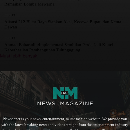
Ramaikan Lomba Mewarna
BERITA
Aliansi 212 Blitar Raya Siapkan Aksi, Kecewa Bupati dan Ketua
Dewan
BERITA
Ahmad Baharudin:Implementasi Sembilan Perda Jadi Kunci
Keberhasilan Pembangunan Tulungagung
Muat lebih banyak
Newspaper is your news, entertainment, music fashion website. We provide you
with the latest breaking news and videos straight from the entertainment industry.