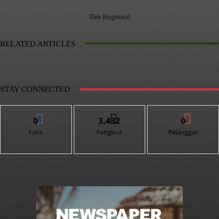
Tim Regional
RELATED ARTICLES
STAY CONNECTED
0
3,432
0
Fans
Pengikut
Pelanggan
- Advertisement -