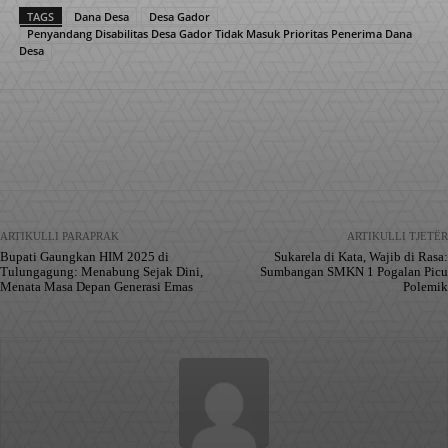
TAGS
Dana Desa
Desa Gador
Penyandang Disabilitas Desa Gador Tidak Masuk Prioritas Penerima Dana
Desa
Facebook
X
Pinterest
WhatsApp
ARTIKULLI PARAPRAK
ARTIKULLI TJETËR
Bupati Gaungkan HIM 2025 di
Sukarela di Kata, Wajib di Rasa:
Tulungagung: Menabung Sejak Dini,
Sumbangan SMKN 1 Pogalan Picu
Menata Masa Depan Generasi Emas
Polemik