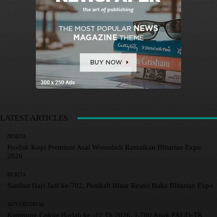
LATEST ARTICLES
BERITA
Produk Kopi Premium Asal Wonodadi Ramaikan Blitarian Expo
2026
BERITA
Sambut Hari Jadi ke-702, Pemkab Blitar Resmi Buka Blitarian Expo
ADVERTORIAL
Kampung Coklat Harlah ke -12 Th 2026, 1.700 Anak PAUD-TK