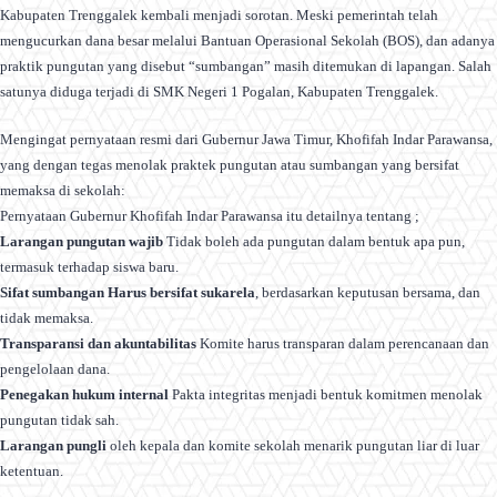
Kabupaten Trenggalek kembali menjadi sorotan. Meski pemerintah telah
mengucurkan dana besar melalui Bantuan Operasional Sekolah (BOS), dan adanya
praktik pungutan yang disebut “sumbangan” masih ditemukan di lapangan. Salah
satunya diduga terjadi di SMK Negeri 1 Pogalan, Kabupaten Trenggalek.
Mengingat pernyataan resmi dari Gubernur Jawa Timur, Khofifah Indar Parawansa,
yang dengan tegas menolak praktek pungutan atau sumbangan yang bersifat
memaksa di sekolah:
Pernyataan Gubernur Khofifah Indar Parawansa itu detailnya tentang ;
Larangan pungutan wajib
Tidak boleh ada pungutan dalam bentuk apa pun,
termasuk terhadap siswa baru.
Sifat sumbangan Harus bersifat sukarela
, berdasarkan keputusan bersama, dan
tidak memaksa.
Transparansi dan akuntabilitas
Komite harus transparan dalam perencanaan dan
pengelolaan dana.
Penegakan hukum internal
Pakta integritas menjadi bentuk komitmen menolak
pungutan tidak sah.
Larangan pungli
oleh kepala dan komite sekolah menarik pungutan liar di luar
ketentuan.