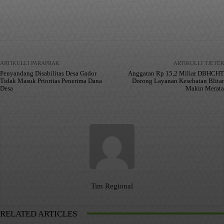
Facebook
X
Pinterest
WhatsApp
ARTIKULLI PARAPRAK
ARTIKULLI TJETËR
Penyandang Disabilitas Desa Gador
Anggaran Rp 15,2 Miliar DBHCHT
Tidak Masuk Prioritas Penerima Dana
Dorong Layanan Kesehatan Blitar
Desa
Makin Merata
Tim Regional
RELATED ARTICLES