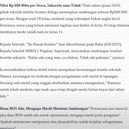
Nilai Rp 600 Ribu per Siswa, Sukarela atau Tidak
? Pada tahun ajaran 2024,
pihak sekolah melalui komite diduga menetapkan sumbangan sebesar Rp600.000
per siswa. Dengan total 18 kelas, nominal yang terkumpul bukan angka kecil.
Ironisnya, siswa yang belum melunasi tagihan saat duduk di kelas 10 tetap diminta
membayar meski sudah naik ke kelas 11.
Kepala Sekolah: “Itu Ranah Komite” Saat dikonfirmasi pada Rabu (6/8/2025),
Kepala Sekolah SMKN 1 Pogalan, Supriyadi, menyatakan sumbangan tersebut
bersifat sukarela. “Kalau ada yang mau, ya silakan. Tidak ada paksaan,” ujarnya.
Ia menambahkan bahwa detail teknis merupakan kewenangan komite sekolah.
Namun, keterangan ini berbeda dengan pengalaman wali murid di lapangan.
Seorang wali murid yang enggan disebutkan namanya mengatakan, “Katanya
untuk rehab mushola, tapi anak saya tetap ditagih meski belum bayar dari tahun
lalu.”
Dana BOS Ada, Mengapa Masih Meminta
Sumbangan
? Pertanyaan pun muncul:
jika dana BOS sudah ada untuk operasional, mengapa masih perlu pungutan?
Apakah mekanisme transparansi dan akuntabilitas sudah berjalan sebagaimana
mestinya?