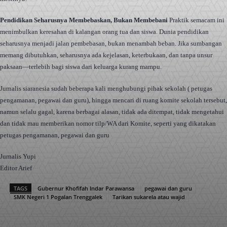
Pendidikan Seharusnya Membebaskan,
Bukan Membebani
Praktik semacam ini
menimbulkan keresahan di kalangan orang tua dan siswa. Dunia pendidikan
seharusnya menjadi jalan pembebasan, bukan menambah beban. Jika sumbangan
memang dibutuhkan, seharusnya ada kejelasan, keterbukaan, dan tanpa unsur
paksaan—terlebih bagi siswa dari keluarga kurang mampu.
Jurnalis siaranesia sudah beberapa kali menghubungi pihak sekolah ( petugas
pengamanan, pegawai dan guru), hingga mencari di ruang komite sekolah tersebut,
namun selalu gagal, karena berbagai alasan, tidak ada ditempat, tidak mengetahui
dan tidak mau memberikan nomor tilp/WA dari Komite, seperti yang dikatakan
petugas pengamanan, pegawai dan guru
Jurnalis Yupi
Editor Arief
TAGS
Gubernur Khofifah Indar Parawansa
pegawai dan guru
SMK Negeri 1 Pogalan Trenggalek
Tarikan sukarela atau wajid