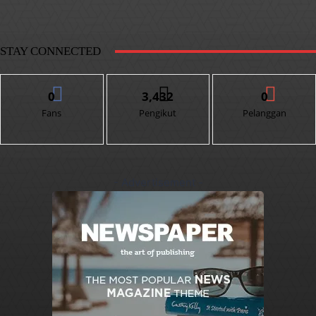
STAY CONNECTED
0
3,432
0
Fans
Pengikut
Pelanggan
- Advertisement -