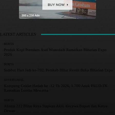
LATEST ARTICLES
BERITA
Produk Kopi Premium Asal Wonodadi Ramaikan Blitarian Expo
2026
BERITA
Sambut Hari Jadi ke-702, Pemkab Blitar Resmi Buka Blitarian Expo
ADVERTORIAL
Kampung Coklat Harlah ke -12 Th 2026, 1.700 Anak PAUD-TK
Ramaikan Lomba Mewarna
BERITA
Aliansi 212 Blitar Raya Siapkan Aksi, Kecewa Bupati dan Ketua
Dewan