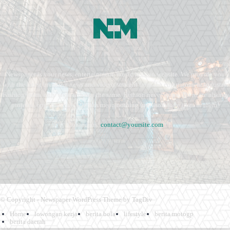
Newspaper is your news, entertainment, music fashion website. We provide you
with the latest breaking news and videos straight from the entertainment industry.
Fashion fades, only style remains the same. Fashion never stops. There are always
projects, opportunities. Clothes mean nothing until someone lives in them.
Contact us:
contact@yoursite.com
© Copyright - Newspaper WordPress Theme by TagDiv
Home
lowongan kerja
berita bola
lifestyle
berita motogp
berita daerah