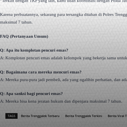
“Terkait dengan TKP yang lain, kami udah koordinasi dengan Polda Jate
Karena perbuatannya, sekarang para tersangka ditahan di Polres Trengg
maksimal 7 tahun.
FAQ (Pertanyaan Umum)
Q: Apa itu komplotan pencuri emas?
A: Komplotan pencuri emas adalah kelompok yang bekerja sama untuk 
Q: Bagaimana cara mereka mencuri emas?
A: Mereka pura-pura jadi pembeli, ada yang ngalihin perhatian, dan a
Q: Apa sanksi bagi pencuri emas?
A: Mereka bisa kena jeratan hukum dan dipenjara maksimal 7 tahun.
TAGS
Berita Trenggalek Terbaru
Berita Trenggalek Terkini
Berita Viral 