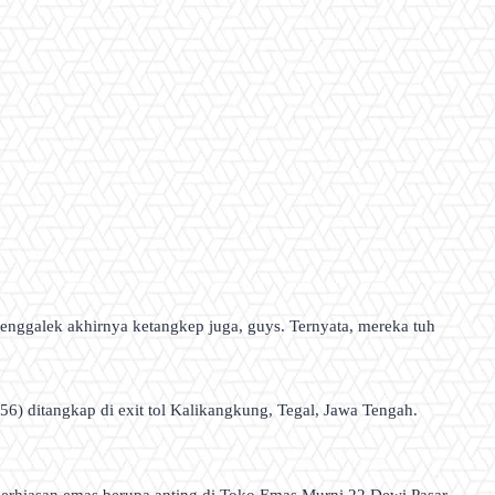
Trenggalek akhirnya ketangkep juga, guys. Ternyata, mereka tuh
56) ditangkap di exit tol Kalikangkung, Tegal, Jawa Tengah.
erhiasan emas berupa anting di Toko Emas Murni 22 Dewi Pasar