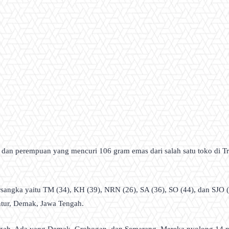
aki dan perempuan yang mencuri 106 gram emas dari salah satu toko di 
rsangka yaitu TM (34), KH (39), NRN (26), SA (36), SO (44), dan SJO (
ntur, Demak, Jawa Tengah.
engah. Ada yang Demak, Grobogan, dan Semarang. Mereka nyolong 14 p