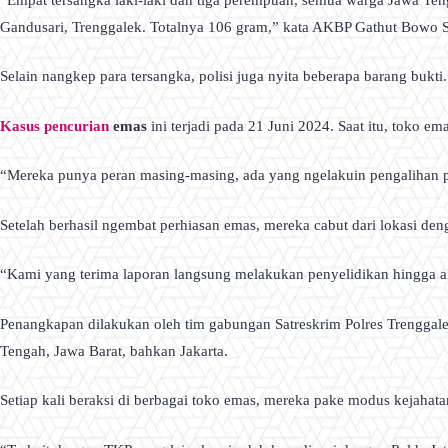
Gandusari, Trenggalek. Totalnya 106 gram,” kata AKBP Gathut Bowo S
Selain nangkep para tersangka, polisi juga nyita beberapa barang bukti
Kasus pencurian
emas
ini terjadi pada 21 Juni 2024. Saat itu, toko e
“Mereka punya peran masing-masing, ada yang ngelakuin pengalihan p
Setelah berhasil ngembat perhiasan emas, mereka cabut dari lokasi den
“Kami yang terima laporan langsung melakukan penyelidikan hingga ak
Penangkapan dilakukan oleh tim gabungan Satreskrim Polres Trenggalek 
Tengah, Jawa Barat, bahkan Jakarta.
Setiap kali beraksi di berbagai toko emas, mereka pake modus kejahat