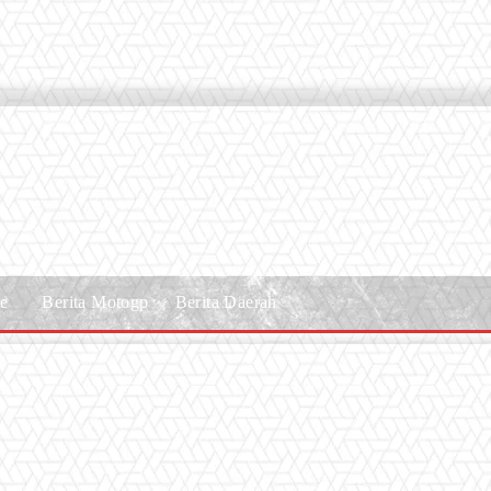
le
Berita Motogp
Berita Daerah