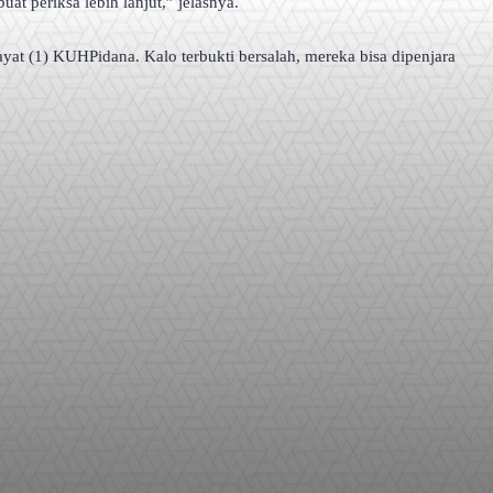
t periksa lebih lanjut,” jelasnya.
yat (1) KUHPidana. Kalo terbukti bersalah, mereka bisa dipenjara