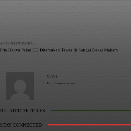
Facebook
X
Pinterest
Bagikan
ARTIKULLI PARAPRAK
Pria Hanya Pakai CD Ditemukan Tewas di Sungai Dekat Makam
Surya
http://siaranesia.com
RELATED ARTICLES
STAY CONNECTED