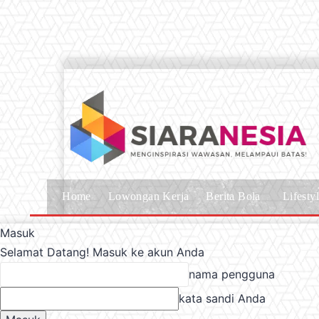
Home
Lowongan Kerja
Berita Bola
Lifesty
Masuk
Selamat Datang! Masuk ke akun Anda
nama pengguna
kata sandi Anda