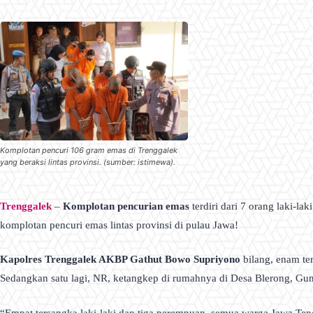
Komplotan pencuri 106 gram emas di Trenggalek
yang beraksi lintas provinsi. (sumber: istimewa).
Trenggalek
–
Komplotan pencurian emas
terdiri dari 7 orang laki-l
komplotan pencuri emas lintas provinsi di pulau Jawa!
Kapolres Trenggalek AKBP Gathut Bowo Supriyono
bilang, enam te
Sedangkan satu lagi, NR, ketangkep di rumahnya di Desa Blerong, Gu
“Empat tersangka laki-laki dan tiga perempuan, semua warga Jawa T