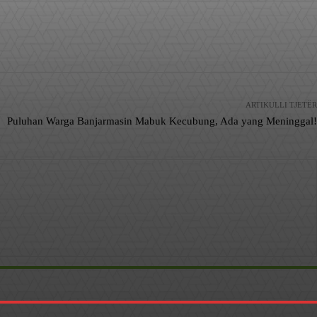
ARTIKULLI TJETËR
Puluhan Warga Banjarmasin Mabuk Kecubung, Ada yang Meninggal!