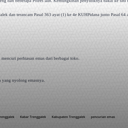
ng dan beberapa Polres lain. Kemungkinan penyidiknya bakal ke sini bua
alek dan terancam Pasal 363 ayat (1) ke 4e KUHPidana junto Pasal 64 a
mencuri perhiasan emas dari berbagai toko.
da yang nyolong emasnya.
Trenggalek
Kabar Trenggalek
Kabupaten Trenggalek
pencurian emas