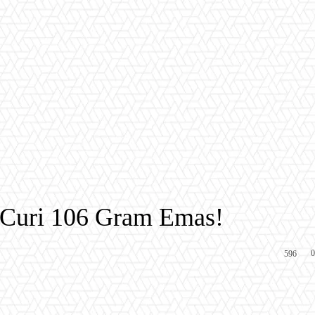
 Curi 106 Gram Emas!
0
596