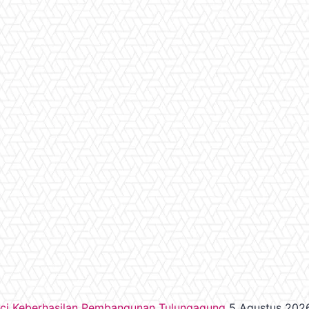
nci Keberhasilan Pembangunan Tulungagung
5 Agustus 202