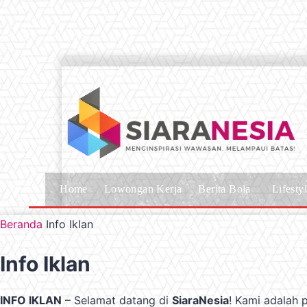
Home
Lowongan Kerja
Berita Bola
Lifesty
Beranda
Info Iklan
Info Iklan
INFO IKLAN
– Selamat datang di
SiaraNesia
! Kami adalah 