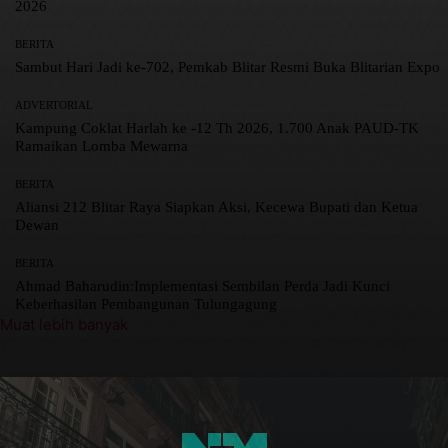
2026
BERITA
Sambut Hari Jadi ke-702, Pemkab Blitar Resmi Buka Blitarian Expo
ADVERTORIAL
Kampung Coklat Harlah ke -12 Th 2026, 1.700 Anak PAUD-TK
Ramaikan Lomba Mewarna
BERITA
Aliansi 212 Blitar Raya Siapkan Aksi, Kecewa Bupati dan Ketua
Dewan
BERITA
Ahmad Baharudin:Implementasi Sembilan Perda Jadi Kunci
Keberhasilan Pembangunan Tulungagung
Muat lebih banyak