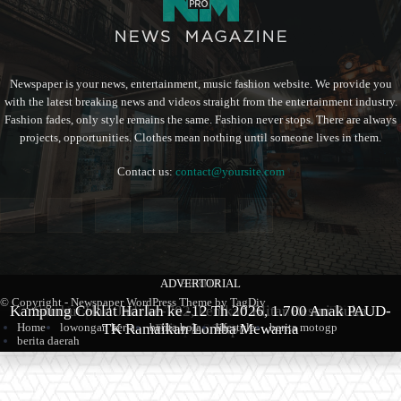
Newspaper is your news, entertainment, music fashion website. We provide you
with the latest breaking news and videos straight from the entertainment industry.
Fashion fades, only style remains the same. Fashion never stops. There are always
projects, opportunities. Clothes mean nothing until someone lives in them.
Contact us:
contact@yoursite.com
ADVERTORIAL
BERITA
BERITA
© Copyright - Newspaper WordPress Theme by TagDiv
Kampung Coklat Harlah ke -12 Th 2026, 1.700 Anak PAUD-
Produk Kopi Premium Asal Wonodadi Ramaikan Blitarian
Sambut Hari Jadi ke-702, Pemkab Blitar Resmi Buka
Home
lowongan kerja
berita bola
lifestyle
berita motogp
TK Ramaikan Lomba Mewarna
Blitarian Expo
Expo 2026
berita daerah