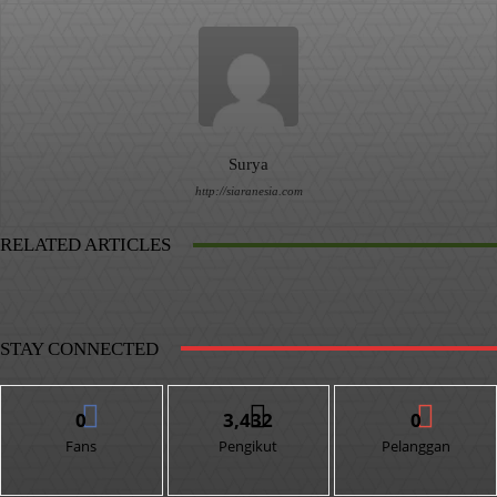
Surya
http://siaranesia.com
RELATED ARTICLES
STAY CONNECTED
0
3,432
0
Fans
Pengikut
Pelanggan