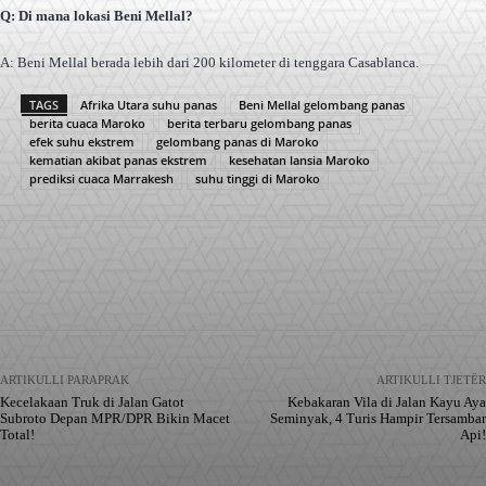
Q: Di mana lokasi Beni Mellal?
A: Beni Mellal berada lebih dari 200 kilometer di tenggara Casablanca.
TAGS
Afrika Utara suhu panas
Beni Mellal gelombang panas
berita cuaca Maroko
berita terbaru gelombang panas
efek suhu ekstrem
gelombang panas di Maroko
kematian akibat panas ekstrem
kesehatan lansia Maroko
prediksi cuaca Marrakesh
suhu tinggi di Maroko
Facebook
X
Pinterest
WhatsApp
ARTIKULLI PARAPRAK
ARTIKULLI TJETËR
Kecelakaan Truk di Jalan Gatot
Kebakaran Vila di Jalan Kayu Aya
Subroto Depan MPR/DPR Bikin Macet
Seminyak, 4 Turis Hampir Tersambar
Total!
Api!