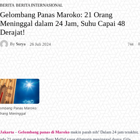
BERITA
BERITA INTERNASIONAL
Gelombang Panas Maroko: 21 Orang
Meninggal dalam 24 Jam, Suhu Capai 48
Derajat!
By
Surya
0
26 Juli 2024
744
Facebook
X
Pinterest
WhatsApp
ombang Panas Maroko:
Orang Meninggal
Jakarta
–
Gelombang panas di Maroko
makin parah nih! Dalam 24 jam terakhir,
ada 21 orang di pusat kota Beni Mellal yang dilaporin meninggal dunia. Gila,