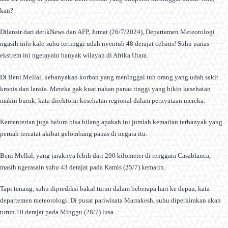
kan?
Dilansir dari detikNews dan AFP, Jumat (26/7/2024), Departemen Meteorologi
ngasih info kalo suhu tertinggi udah nyentuh 48 derajat celsius! Suhu panas
ekstrem ini ngerayain banyak wilayah di Afrika Utara.
Di Beni Mellal, kebanyakan korban yang meninggal tuh orang yang udah sakit
kronis dan lansia. Mereka gak kuat nahan panas tinggi yang bikin kesehatan
makin buruk, kata direktorat kesehatan regional dalam pernyataan mereka.
Kementerian juga belum bisa bilang apakah ini jumlah kematian terbanyak yang
pernah tercatat akibat gelombang panas di negara itu.
Beni Mellal, yang jaraknya lebih dari 200 kilometer di tenggara Casablanca,
masih ngerasain suhu 43 derajat pada Kamis (25/7) kemarin.
Tapi tenang, suhu diprediksi bakal turun dalam beberapa hari ke depan, kata
departemen meteorologi. Di pusat pariwisata Marrakesh, suhu diperkirakan akan
turun 10 derajat pada Minggu (28/7) lusa.