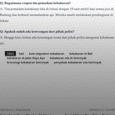
Q: Bagaimana respon tim pemadam kebakaran?
A: Tim pemadam kebakaran tiba di lokasi dengan 19 unit mobil dari semua pos di
Badung dan berhasil memadamkan api. Mereka masih melakukan pendinginan di
lokasi.
Q: Apakah sudah ada keterangan dari pihak polisi?
A: Hingga kini, belum ada keterangan resmi dari pihak polisi mengenai kebakaran
ini.
TAGS
bali
bule staycation kebakaran
kebakaran di Bali
kebakaran di Jalan Kayu Aya
kebakaran vila di Seminyak
kronologi kebakaran Seminyak
penyebab kebakaran vila Seminyak
Facebook
X
Pinterest
WhatsApp
ARTIKULLI PARAPRAK
ARTIKULLI TJETËR