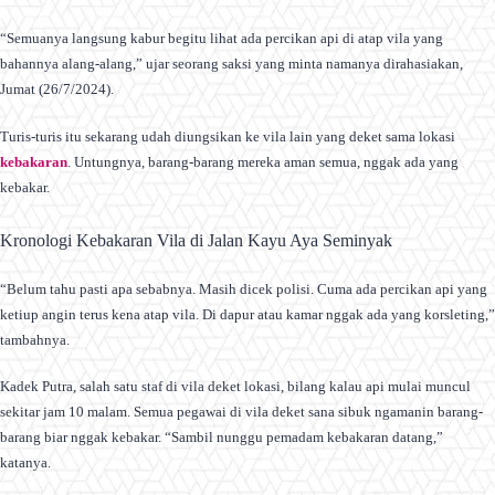
“Semuanya langsung kabur begitu lihat ada percikan api di atap vila yang
bahannya alang-alang,” ujar seorang saksi yang minta namanya dirahasiakan,
Jumat (26/7/2024).
Turis-turis itu sekarang udah diungsikan ke vila lain yang deket sama lokasi
kebakaran
. Untungnya, barang-barang mereka aman semua, nggak ada yang
kebakar.
Kronologi Kebakaran Vila di Jalan Kayu Aya Seminyak
“Belum tahu pasti apa sebabnya. Masih dicek polisi. Cuma ada percikan api yang
ketiup angin terus kena atap vila. Di dapur atau kamar nggak ada yang korsleting,”
tambahnya.
Kadek Putra, salah satu staf di vila deket lokasi, bilang kalau api mulai muncul
sekitar jam 10 malam. Semua pegawai di vila deket sana sibuk ngamanin barang-
barang biar nggak kebakar. “Sambil nunggu pemadam kebakaran datang,”
katanya.