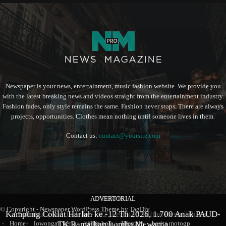
Newspaper is your news, entertainment, music fashion website. We provide you
with the latest breaking news and videos straight from the entertainment industry.
Fashion fades, only style remains the same. Fashion never stops. There are always
projects, opportunities. Clothes mean nothing until someone lives in them.
Contact us:
contact@yoursite.com
ADVERTORIAL
BERITA
BERITA
© Copyright - Newspaper WordPress Theme by TagDiv
Kampung Coklat Harlah ke -12 Th 2026, 1.700 Anak PAUD-
Produk Kopi Premium Asal Wonodadi Ramaikan Blitarian
Sambut Hari Jadi ke-702, Pemkab Blitar Resmi Buka
TK Ramaikan Lomba Mewarna
Blitarian Expo
Expo 2026
Home
lowongan kerja
berita bola
lifestyle
berita motogp