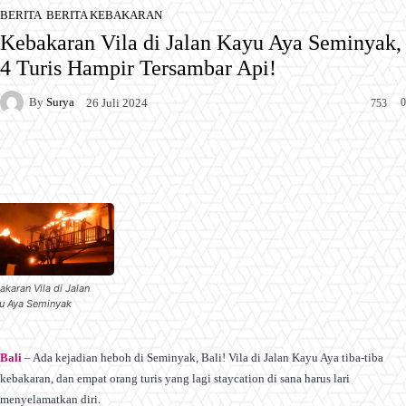
BERITA
BERITA KEBAKARAN
Kebakaran Vila di Jalan Kayu Aya Seminyak,
4 Turis Hampir Tersambar Api!
By
Surya
0
26 Juli 2024
753
Facebook
X
Pinterest
WhatsApp
akaran Vila di Jalan
u Aya Seminyak
Bali
– Ada kejadian heboh di Seminyak, Bali! Vila di Jalan Kayu Aya tiba-tiba
kebakaran, dan empat orang turis yang lagi staycation di sana harus lari
menyelamatkan diri.