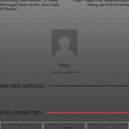
Gelombang Panas Maroko: 21 Orang
Tragis! Warga Desa Talaga Katingan
Meninggal dalam 24 Jam, Suhu Capai
Hilang saat Naik Ketinting
48 Derajat!
Surya
http://siaranesia.com
RELATED ARTICLES
STAY CONNECTED