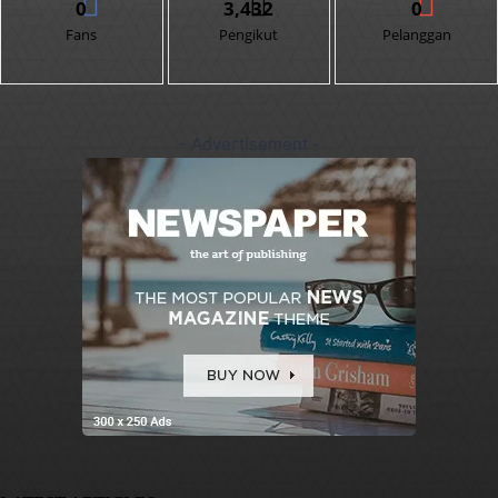
0
3,432
0
Fans
Pengikut
Pelanggan
- Advertisement -