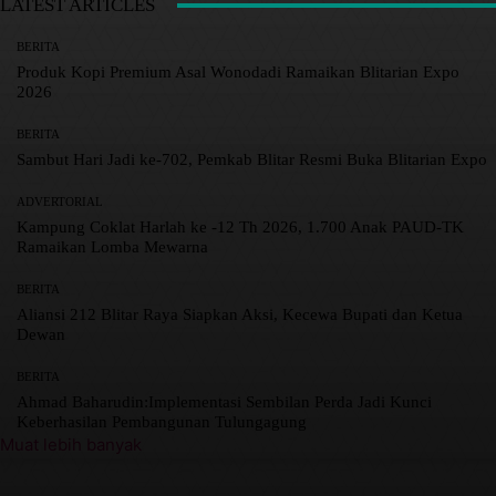
LATEST ARTICLES
BERITA
Produk Kopi Premium Asal Wonodadi Ramaikan Blitarian Expo
2026
BERITA
Sambut Hari Jadi ke-702, Pemkab Blitar Resmi Buka Blitarian Expo
ADVERTORIAL
Kampung Coklat Harlah ke -12 Th 2026, 1.700 Anak PAUD-TK
Ramaikan Lomba Mewarna
BERITA
Aliansi 212 Blitar Raya Siapkan Aksi, Kecewa Bupati dan Ketua
Dewan
BERITA
Ahmad Baharudin:Implementasi Sembilan Perda Jadi Kunci
Keberhasilan Pembangunan Tulungagung
Muat lebih banyak