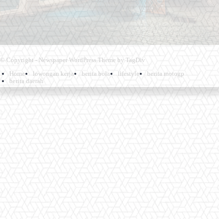
© Copyright - Newspaper WordPress Theme by TagDiv
Home
lowongan kerja
berita bola
lifestyle
berita motogp
berita daerah