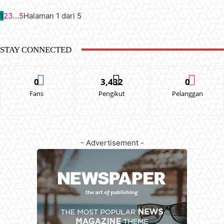
1
2
3
...
5
Halaman 1 dari 5
STAY CONNECTED
0
3,432
0
Fans
Pengikut
Pelanggan
- Advertisement -