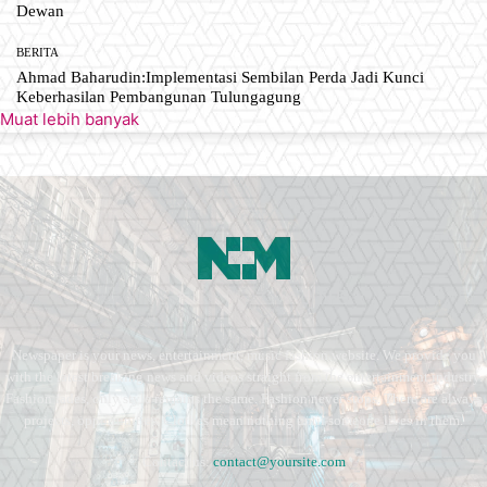
Dewan
BERITA
Ahmad Baharudin:Implementasi Sembilan Perda Jadi Kunci
Keberhasilan Pembangunan Tulungagung
Muat lebih banyak
Newspaper is your news, entertainment, music fashion website. We provide you
with the latest breaking news and videos straight from the entertainment industry.
Fashion fades, only style remains the same. Fashion never stops. There are always
projects, opportunities. Clothes mean nothing until someone lives in them.
Contact us:
contact@yoursite.com