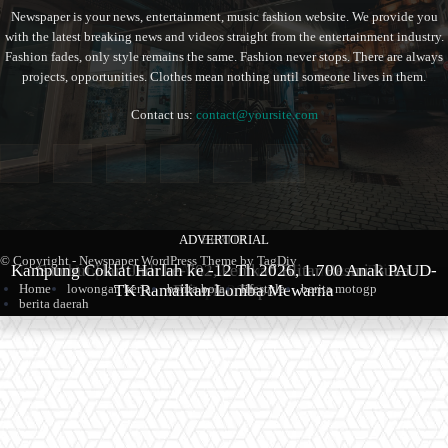
Newspaper is your news, entertainment, music fashion website. We provide you
with the latest breaking news and videos straight from the entertainment industry.
Fashion fades, only style remains the same. Fashion never stops. There are always
projects, opportunities. Clothes mean nothing until someone lives in them.
Contact us:
contact@yoursite.com
ADVERTORIAL
BERITA
BERITA
© Copyright - Newspaper WordPress Theme by TagDiv
Kampung Coklat Harlah ke -12 Th 2026, 1.700 Anak PAUD-
Produk Kopi Premium Asal Wonodadi Ramaikan Blitarian
Sambut Hari Jadi ke-702, Pemkab Blitar Resmi Buka
TK Ramaikan Lomba Mewarna
Blitarian Expo
Expo 2026
Home
lowongan kerja
berita bola
lifestyle
berita motogp
berita daerah