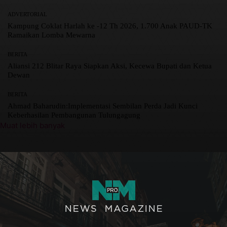
ADVERTORIAL
Kampung Coklat Harlah ke -12 Th 2026, 1.700 Anak PAUD-TK
Ramaikan Lomba Mewarna
BERITA
Aliansi 212 Blitar Raya Siapkan Aksi, Kecewa Bupati dan Ketua
Dewan
BERITA
Ahmad Baharudin:Implementasi Sembilan Perda Jadi Kunci
Keberhasilan Pembangunan Tulungagung
Muat lebih banyak