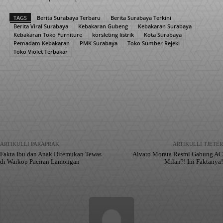
TAGS
Berita Surabaya Terbaru
Berita Surabaya Terkini
Berita Viral Surabaya
Kebakaran Gubeng
Kebakaran Surabaya
Kebakaran Toko Furniture
korsleting listrik
Kota Surabaya
Pemadam Kebakaran
PMK Surabaya
Toko Sumber Rejeki
Toko Violet Terbakar
Facebook
X
Pinterest
WhatsApp
ARTIKULLI PARAPRAK
ARTIKULLI TJETËR
Fakta Ibu dan Anak Ditemukan Tewas
Alvaro Morata Resmi Gabung AC
di Warkop Paciran Lamongan
Milan?! Ini Faktanya!