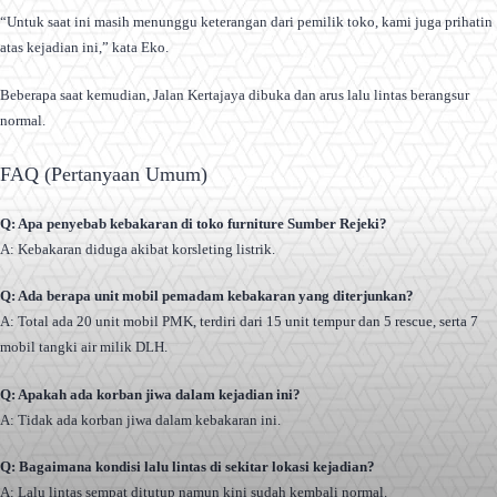
“Untuk saat ini masih menunggu keterangan dari pemilik toko, kami juga prihatin
atas kejadian ini,” kata Eko.
Beberapa saat kemudian, Jalan Kertajaya dibuka dan arus lalu lintas berangsur
normal.
FAQ (Pertanyaan Umum)
Q: Apa penyebab kebakaran di toko furniture Sumber Rejeki?
A: Kebakaran diduga akibat korsleting listrik.
Q: Ada berapa unit mobil pemadam kebakaran yang diterjunkan?
A: Total ada 20 unit mobil PMK, terdiri dari 15 unit tempur dan 5 rescue, serta 7
mobil tangki air milik DLH.
Q: Apakah ada korban jiwa dalam kejadian ini?
A: Tidak ada korban jiwa dalam kebakaran ini.
Q: Bagaimana kondisi lalu lintas di sekitar lokasi kejadian?
A: Lalu lintas sempat ditutup namun kini sudah kembali normal.