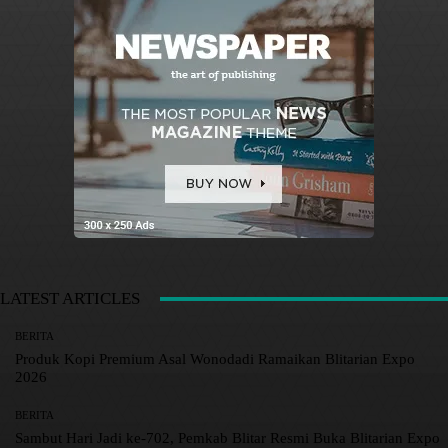
LATEST ARTICLES
BERITA
Produk Kopi Premium Asal Wonodadi Ramaikan Blitarian Expo
2026
BERITA
Sambut Hari Jadi ke-702, Pemkab Blitar Resmi Buka Blitarian Expo