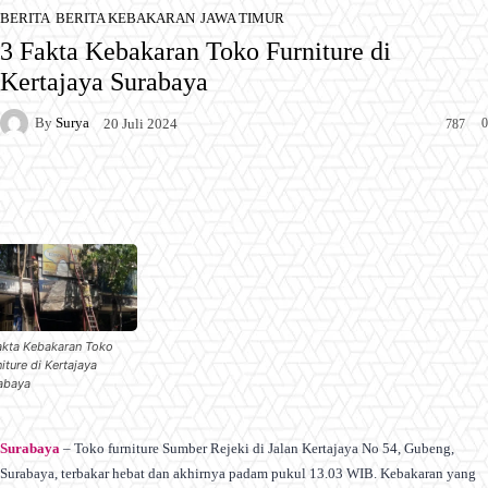
BERITA
BERITA KEBAKARAN
JAWA TIMUR
3 Fakta Kebakaran Toko Furniture di
Kertajaya Surabaya
By
Surya
0
20 Juli 2024
787
Facebook
X
Pinterest
WhatsApp
akta Kebakaran Toko
iture di Kertajaya
abaya
Surabaya
– Toko furniture Sumber Rejeki di Jalan Kertajaya No 54, Gubeng,
Surabaya, terbakar hebat dan akhirnya padam pukul 13.03 WIB. Kebakaran yang