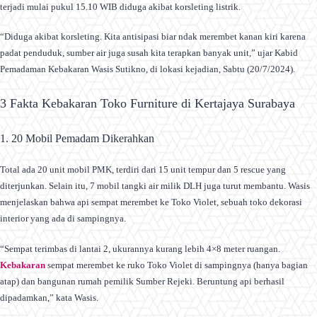
terjadi mulai pukul 15.10 WIB diduga akibat korsleting listrik.
“Diduga akibat korsleting. Kita antisipasi biar ndak merembet kanan kiri karena
padat penduduk, sumber air juga susah kita terapkan banyak unit,” ujar Kabid
Pemadaman Kebakaran Wasis Sutikno, di lokasi kejadian, Sabtu (20/7/2024).
3 Fakta Kebakaran Toko Furniture di Kertajaya Surabaya
1. 20 Mobil Pemadam Dikerahkan
Total ada 20 unit mobil PMK, terdiri dari 15 unit tempur dan 5 rescue yang
diterjunkan. Selain itu, 7 mobil tangki air milik DLH juga turut membantu. Wasis
menjelaskan bahwa api sempat merembet ke Toko Violet, sebuah toko dekorasi
interior yang ada di sampingnya.
“Sempat terimbas di lantai 2, ukurannya kurang lebih 4×8 meter ruangan.
Kebakaran
sempat merembet ke ruko Toko Violet di sampingnya (hanya bagian
atap) dan bangunan rumah pemilik Sumber Rejeki. Beruntung api berhasil
dipadamkan,” kata Wasis.