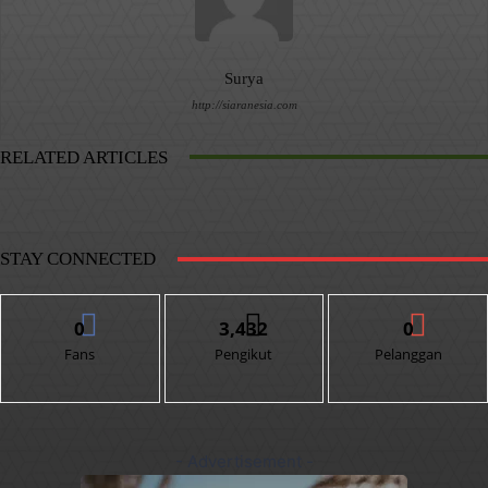
Surya
http://siaranesia.com
RELATED ARTICLES
STAY CONNECTED
0
3,432
0
Fans
Pengikut
Pelanggan
- Advertisement -