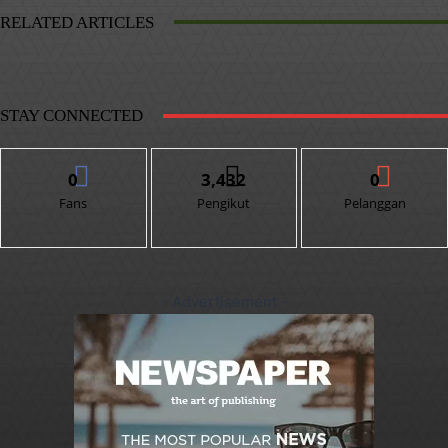
RELATED ARTICLES
STAY CONNECTED
0
3,432
0
Fans
Pengikut
Pelanggan
- Advertisement -