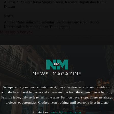
Aliansi 212 Blitar Raya Siapkan Aksi, Kecewa Bupati dan Ketua
Dewan
BERITA
Ahmad Baharudin:Implementasi Sembilan Perda Jadi Kunci
Keberhasilan Pembangunan Tulungagung
Muat lebih banyak
Newspaper is your news, entertainment, music fashion website. We provide you
with the latest breaking news and videos straight from the entertainment industry.
Fashion fades, only style remains the same. Fashion never stops. There are always
projects, opportunities. Clothes mean nothing until someone lives in them.
Contact us:
contact@yoursite.com