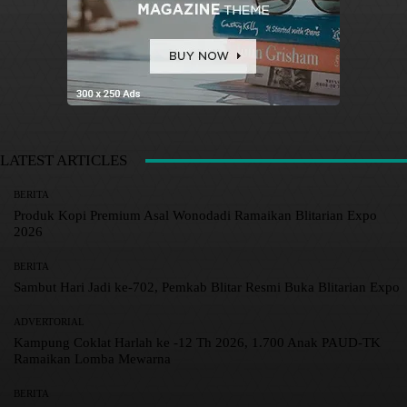
LATEST ARTICLES
BERITA
Produk Kopi Premium Asal Wonodadi Ramaikan Blitarian Expo
2026
BERITA
Sambut Hari Jadi ke-702, Pemkab Blitar Resmi Buka Blitarian Expo
ADVERTORIAL
Kampung Coklat Harlah ke -12 Th 2026, 1.700 Anak PAUD-TK
Ramaikan Lomba Mewarna
BERITA