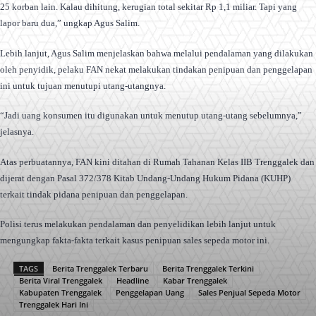
25 korban lain. Kalau dihitung, kerugian total sekitar Rp 1,1 miliar. Tapi yang
lapor baru dua,” ungkap Agus Salim.
Lebih lanjut, Agus Salim menjelaskan bahwa melalui pendalaman yang dilakukan
oleh penyidik, pelaku FAN nekat melakukan tindakan penipuan dan penggelapan
ini untuk tujuan menutupi utang-utangnya.
“Jadi uang konsumen itu digunakan untuk menutup utang-utang sebelumnya,”
jelasnya.
Atas perbuatannya, FAN kini ditahan di Rumah Tahanan Kelas IIB Trenggalek dan
dijerat dengan Pasal 372/378 Kitab Undang-Undang Hukum Pidana (KUHP)
terkait tindak pidana penipuan dan penggelapan.
Polisi terus melakukan pendalaman dan penyelidikan lebih lanjut untuk
mengungkap fakta-fakta terkait kasus penipuan sales sepeda motor ini.
TAGS
Berita Trenggalek Terbaru
Berita Trenggalek Terkini
Berita Viral Trenggalek
Headline
Kabar Trenggalek
Kabupaten Trenggalek
Penggelapan Uang
Sales Penjual Sepeda Motor
Trenggalek Hari Ini