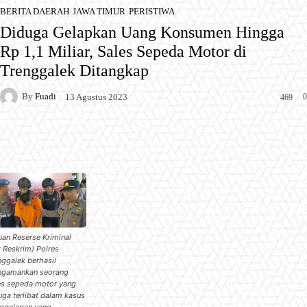
BERITA DAERAH
JAWA TIMUR
PERISTIWA
Diduga Gelapkan Uang Konsumen Hingga
Rp 1,1 Miliar, Sales Sepeda Motor di
Trenggalek Ditangkap
By
Fuadi
0
13 Agustus 2023
469
Facebook
X
Pinterest
WhatsApp
uan Reserse Kriminal
t Reskrim) Polres
nggalek berhasil
gamankan seorang
es sepeda motor yang
uga terlibat dalam kasus
ggelapan uang