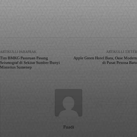
Facebook
X
Pinterest
WhatsApp
ARTIKULLI PARAPRAK
ARTIKULLI TJETËR
Tim BMKG Pasuruan Pasang
Apple Green Hotel Batu, Oase Modern
Seismograf di Sekitar Sumber Bunyi
di Pusat Pesona Batu
Misterius Sumenep
Fuadi