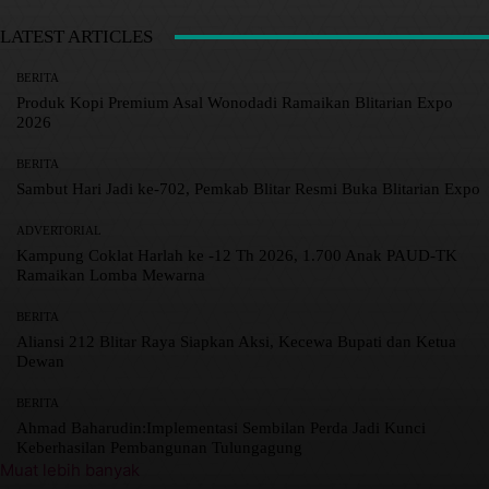
LATEST ARTICLES
BERITA
Produk Kopi Premium Asal Wonodadi Ramaikan Blitarian Expo
2026
BERITA
Sambut Hari Jadi ke-702, Pemkab Blitar Resmi Buka Blitarian Expo
ADVERTORIAL
Kampung Coklat Harlah ke -12 Th 2026, 1.700 Anak PAUD-TK
Ramaikan Lomba Mewarna
BERITA
Aliansi 212 Blitar Raya Siapkan Aksi, Kecewa Bupati dan Ketua
Dewan
BERITA
Ahmad Baharudin:Implementasi Sembilan Perda Jadi Kunci
Keberhasilan Pembangunan Tulungagung
Muat lebih banyak