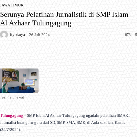
JAWA TIMUR
Serunya Pelatihan Jurnalistik di SMP Islam
Al Azhaar Tulungagung
By
Surya
0
26 Juli 2024
876
Facebook
X
Pinterest
WhatsApp
trasi (istimewa)
Tulungagung
– SMP Islam Al Azhaar Tulungagung ngadain pelatihan SMART
Journalist buat guru-guru dari SD, SMP, SMA, SMK, di Aula sekolah, Kamis
(25/7/2024).