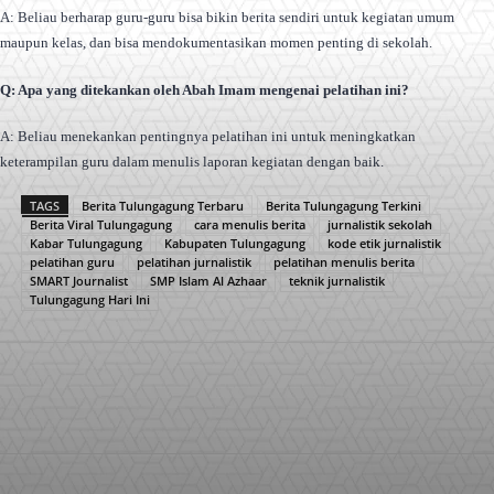
A: Beliau berharap guru-guru bisa bikin berita sendiri untuk kegiatan umum
maupun kelas, dan bisa mendokumentasikan momen penting di sekolah.
Q: Apa yang ditekankan oleh Abah Imam mengenai pelatihan ini?
A: Beliau menekankan pentingnya pelatihan ini untuk meningkatkan
keterampilan guru dalam menulis laporan kegiatan dengan baik.
TAGS
Berita Tulungagung Terbaru
Berita Tulungagung Terkini
Berita Viral Tulungagung
cara menulis berita
jurnalistik sekolah
Kabar Tulungagung
Kabupaten Tulungagung
kode etik jurnalistik
pelatihan guru
pelatihan jurnalistik
pelatihan menulis berita
SMART Journalist
SMP Islam Al Azhaar
teknik jurnalistik
Tulungagung Hari Ini
Facebook
X
Pinterest
WhatsApp