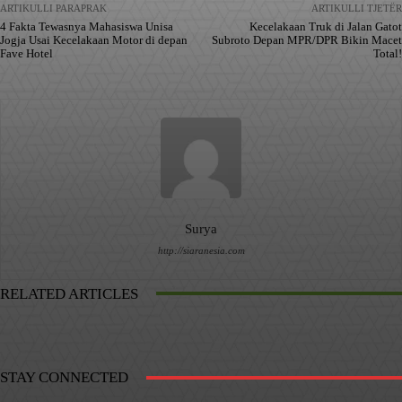
ARTIKULLI PARAPRAK
ARTIKULLI TJETËR
4 Fakta Tewasnya Mahasiswa Unisa
Kecelakaan Truk di Jalan Gatot
Jogja Usai Kecelakaan Motor di depan
Subroto Depan MPR/DPR Bikin Macet
Fave Hotel
Total!
Surya
http://siaranesia.com
RELATED ARTICLES
STAY CONNECTED