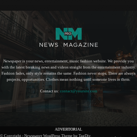
Newspaper is your news, entertainment, music fashion website. We provide you
with the latest breaking news and videos straight from the entertainment industry.
Fashion fades, only style remains the same. Fashion never stops. There are always
projects, opportunities. Clothes mean nothing until someone lives in them.
Contact us:
contact@yoursite.com
ADVERTORIAL
BERITA
BERITA
© Copyright - Newspaper WordPress Theme by TagDiv