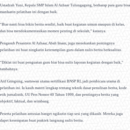
Ustadzah Yuni, Kepala SMP Islam Al Azhaar Tulungagung, berharap para guru bisa
manfaatin pelatihan ini dengan baik.
“Biar nanti bisa bikin berita sendiri, baik buat kegiatan umum maupun di kelas,
dan bisa mendokumentasikan momen penting di sekolah,” katanya.
Pengasuh Pesantren Al Azhaar, Abah Imam, juga menekankan pentingnya
pelatihan ini buat ningkatin keterampilan guru dalam nulis berita berkualitas.
“Diklat ini buat penguatan guru biar bisa nulis laporan kegiatan dengan baik,”
tambahnya.
Arif Gringsing, wartawan utama sertifikasi BNSP RI, jadi pembicara utama di
pelatihan ini. Ia kasih materi lengkap tentang teknik dasar penulisan berita, kode
etik jurnalistik, UU Pers Nomor 40 Tahun 1999, dan pentingnya berita yang
objektif, faktual, dan seimbang.
Peserta pelatihan antusias banget ngikutin tiap sesi yang dikasih. Mereka juga
dapet kesempatan buat praktek langsung nulis berita.