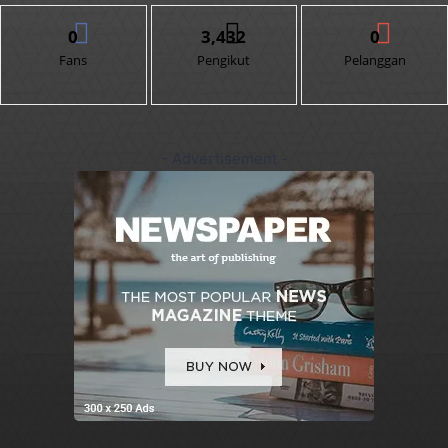
0
3,432
0
Fans
Pengikut
Pelanggan
- Advertisement -