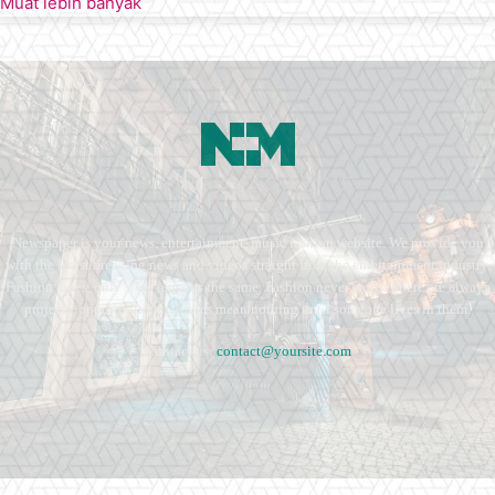
Muat lebih banyak
Newspaper is your news, entertainment, music fashion website. We provide you
with the latest breaking news and videos straight from the entertainment industry.
Fashion fades, only style remains the same. Fashion never stops. There are always
projects, opportunities. Clothes mean nothing until someone lives in them.
Contact us:
contact@yoursite.com