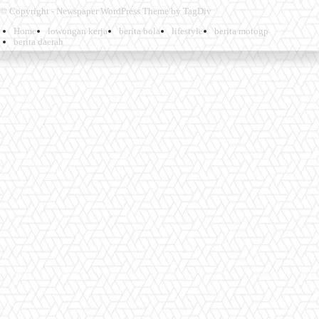
© Copyright - Newspaper WordPress Theme by TagDiv
Home
lowongan kerja
berita bola
lifestyle
berita motogp
berita daerah