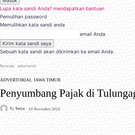
Lupa kata sandi Anda? mendapatkan bantuan
Pemulihan password
Memulihkan kata sandi anda
email Anda
Sebuah kata sandi akan dikirimkan ke email Anda.
Beranda
advertorial
ADVERTORIAL
JAWA TIMUR
Penyumbang Pajak di Tulungag
By
Surya
10 November 2024
Facebook
X
Pinterest
WhatsApp