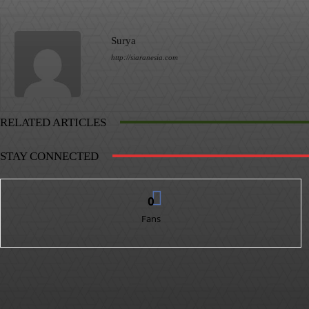
Surya
http://siaranesia.com
RELATED ARTICLES
STAY CONNECTED
0
Fans