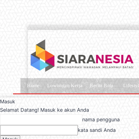
Home
Lowongan Kerja
Berita Bola
Lifesty
Masuk
Selamat Datang! Masuk ke akun Anda
nama pengguna
kata sandi Anda