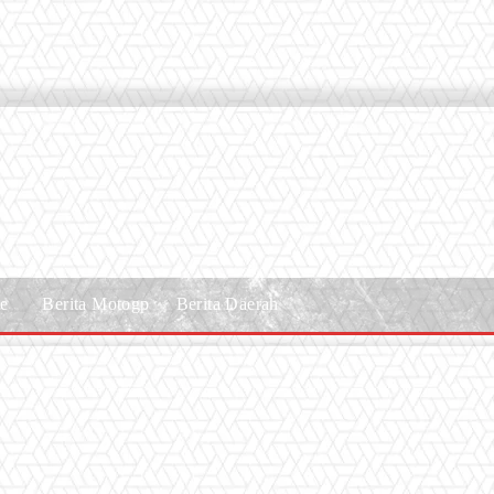
le
Berita Motogp
Berita Daerah