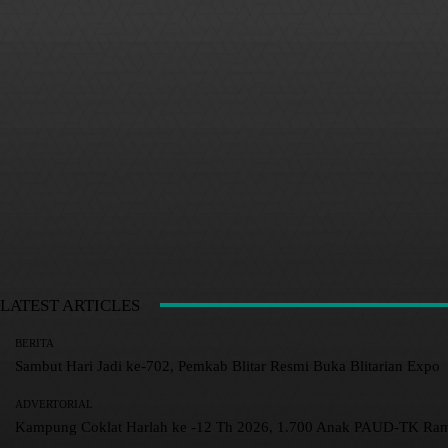
LATEST ARTICLES
BERITA
Sambut Hari Jadi ke-702, Pemkab Blitar Resmi Buka Blitarian Expo
ADVERTORIAL
Kampung Coklat Harlah ke -12 Th 2026, 1.700 Anak PAUD-TK R