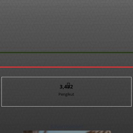
3,432
Pengikut
- Advertisement -