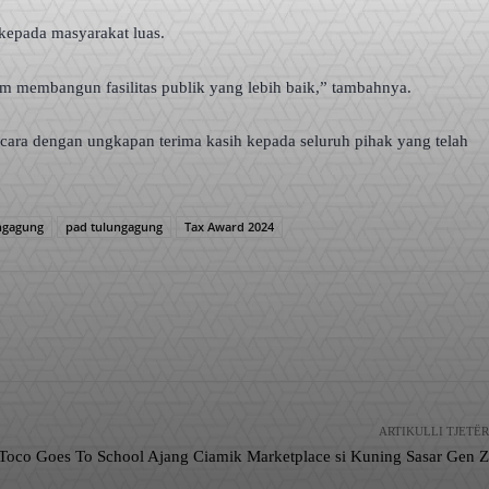
 kepada masyarakat luas.
m membangun fasilitas publik yang lebih baik,” tambahnya.
acara dengan ungkapan terima kasih kepada seluruh pihak yang telah
ngagung
pad tulungagung
Tax Award 2024
ARTIKULLI TJETËR
Toco Goes To School Ajang Ciamik Marketplace si Kuning Sasar Gen Z