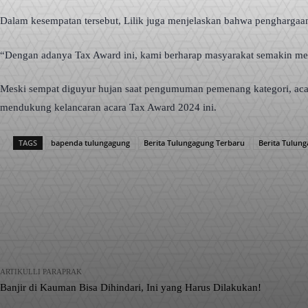
Dalam kesempatan tersebut, Lilik juga menjelaskan bahwa penghargaan 
“Dengan adanya Tax Award ini, kami berharap masyarakat semakin mem
Meski sempat diguyur hujan saat pengumuman pemenang kategori, acara
mendukung kelancaran acara Tax Award 2024 ini.
TAGS
bapenda tulungagung
Berita Tulungagung Terbaru
Berita Tulung
Facebook
X
Pinterest
Bagikan
ARTIKULLI PARAPRAK
Banjir di Kauman Bisa Dihindari, Ini yang Harus Dilakukan!