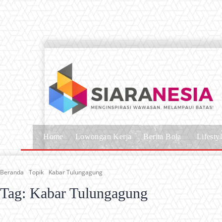
Home
Lowongan Kerja
Berita Bola
Lifesty
Beranda
Topik
Kabar Tulungagung
Tag:
Kabar Tulungagung