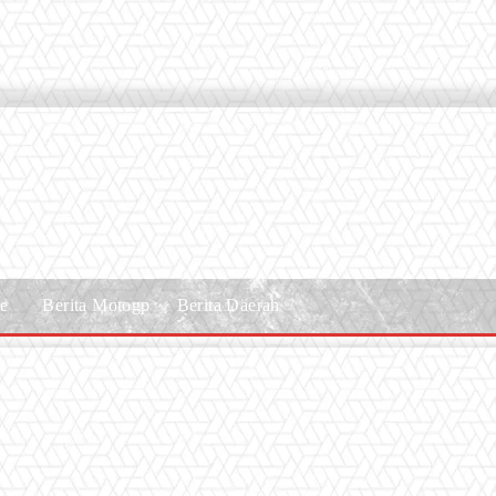
le
Berita Motogp
Berita Daerah