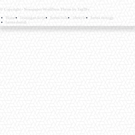
© Copyright - Newspaper WordPress Theme by TagDiv
Home
lowongan kerja
berita bola
lifestyle
berita motogp
berita daerah