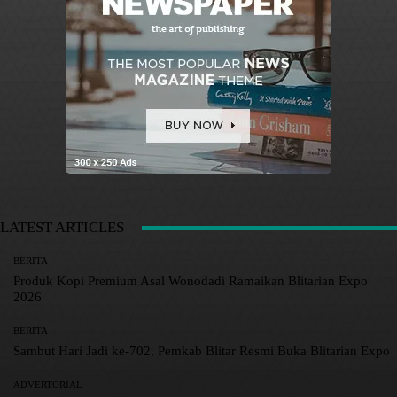
LATEST ARTICLES
BERITA
Produk Kopi Premium Asal Wonodadi Ramaikan Blitarian Expo
2026
BERITA
Sambut Hari Jadi ke-702, Pemkab Blitar Resmi Buka Blitarian Expo
ADVERTORIAL