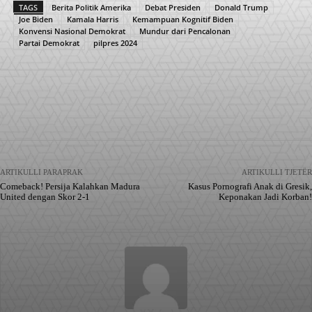
TAGS
Berita Politik Amerika
Debat Presiden
Donald Trump
Joe Biden
Kamala Harris
Kemampuan Kognitif Biden
Konvensi Nasional Demokrat
Mundur dari Pencalonan
Partai Demokrat
pilpres 2024
Facebook
X
Pinterest
WhatsApp
ARTIKULLI PARAPRAK
ARTIKULLI TJETËR
Comeback! Persija Kalahkan Madura
Kasus Pornografi Anak di Gresik,
United dengan Skor 2-1
Keponakan Jadi Korban!