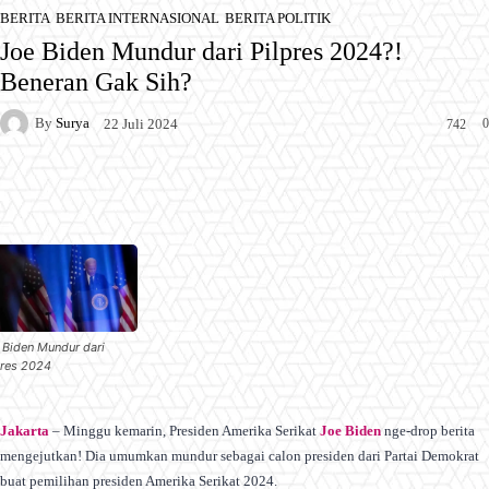
BERITA
BERITA INTERNASIONAL
BERITA POLITIK
Joe Biden Mundur dari Pilpres 2024?!
Beneran Gak Sih?
By
Surya
0
22 Juli 2024
742
Facebook
X
Pinterest
WhatsApp
 Biden Mundur dari
pres 2024
Jakarta
– Minggu kemarin, Presiden Amerika Serikat
Joe Biden
nge-drop berita
mengejutkan! Dia umumkan mundur sebagai calon presiden dari Partai Demokrat
buat pemilihan presiden Amerika Serikat 2024.