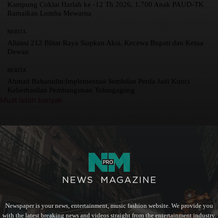
Kampung Coklat Harlah ke -12 Th 2026, 1.700 Anak PAUD-TK
Ramaikan Lomba Mewarna
BERITA
Aliansi 212 Blitar Raya Siapkan Aksi, Kecewa Bupati dan Ketua
Dewan
BERITA
Ahmad Baharudin:Implementasi Sembilan Perda Jadi Kunci
Keberhasilan Pembangunan Tulungagung
Muat lebih banyak
Newspaper is your news, entertainment, music fashion website. We provide you
with the latest breaking news and videos straight from the entertainment industry.