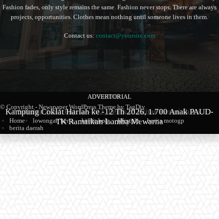
Fashion fades, only style remains the same. Fashion never stops. There are always
projects, opportunities. Clothes mean nothing until someone lives in them.
Contact us:
contact@yoursite.com
ADVERTORIAL
BERITA
BERITA
© Copyright - Newspaper WordPress Theme by TagDiv
Kampung Coklat Harlah ke -12 Th 2026, 1.700 Anak PAUD-
Produk Kopi Premium Asal Wonodadi Ramaikan Blitarian
Sambut Hari Jadi ke-702, Pemkab Blitar Resmi Buka
TK Ramaikan Lomba Mewarna
Blitarian Expo
Expo 2026
Home
lowongan kerja
berita bola
lifestyle
berita motogp
berita daerah