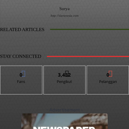
Surya
http://siaranesia.com
RELATED ARTICLES
STAY CONNECTED
0
3,432
0
Fans
Pengikut
Pelanggan
- Advertisement -