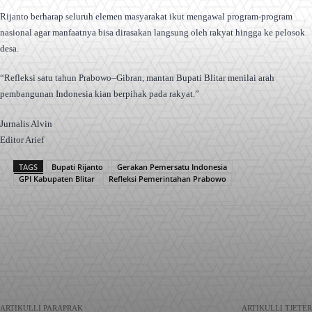
Rijanto berharap seluruh elemen masyarakat ikut mengawal program-program
nasional agar manfaatnya bisa dirasakan langsung oleh rakyat hingga ke pelosok
desa.
“Refleksi satu tahun Prabowo–Gibran, mantan Bupati Blitar menilai arah
pembangunan Indonesia kian berpihak pada rakyat.”
Jurnalis Alvin
Editor Arief
TAGS
Bupati Rijanto
Gerakan Pemersatu Indonesia
GPI Kabupaten Blitar
Refleksi Pemerintahan Prabowo
Facebook
X
Pinterest
WhatsApp
ARTIKULLI PARAPRAK
ARTIKULLI TJETËR