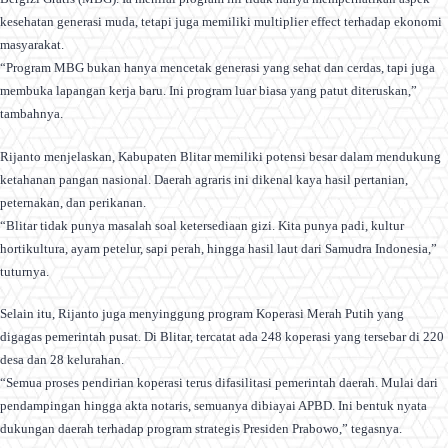
kesehatan generasi muda, tetapi juga memiliki multiplier effect terhadap ekonomi
masyarakat.
“Program MBG bukan hanya mencetak generasi yang sehat dan cerdas, tapi juga
membuka lapangan kerja baru. Ini program luar biasa yang patut diteruskan,”
tambahnya.
Rijanto menjelaskan, Kabupaten Blitar memiliki potensi besar dalam mendukung
ketahanan pangan nasional. Daerah agraris ini dikenal kaya hasil pertanian,
peternakan, dan perikanan.
“Blitar tidak punya masalah soal ketersediaan gizi. Kita punya padi, kultur
hortikultura, ayam petelur, sapi perah, hingga hasil laut dari Samudra Indonesia,”
tuturnya.
Selain itu, Rijanto juga menyinggung program Koperasi Merah Putih yang
digagas pemerintah pusat. Di Blitar, tercatat ada 248 koperasi yang tersebar di 220
desa dan 28 kelurahan.
“Semua proses pendirian koperasi terus difasilitasi pemerintah daerah. Mulai dari
pendampingan hingga akta notaris, semuanya dibiayai APBD. Ini bentuk nyata
dukungan daerah terhadap program strategis Presiden Prabowo,” tegasnya.