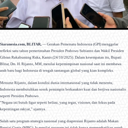
Siaranesia.com, BLITAR,
— Gerakan Pemersatu Indonesia (GPI) menggelar
refleksi satu tahun pemerintahan Presiden Prabowo Subianto dan Wakil Presiden
Gibran Rakabuming Raka, Kamis (24/10/2025). Dalam kesempatan itu, Bupati
Blitar, Drs. H. Rijanto, MM, menilai kepemimpinan nasional saat ini membawa
arah baru bagi Indonesia di tengah tantangan global yang kian kompleks.
Menurut Rijanto, dalam kondisi dunia internasional yang tidak menentu,
Indonesia membutuhkan sosok pemimpin berkarakter kuat dan berjiwa nasionalis
seperti Presiden Prabowo.
“Negara ini butuh figur seperti beliau, yang tegas, visioner, dan fokus pada
kepentingan rakyat,” ujarnya.
Salah satu program strategis nasional yang diapresiasi Rijanto adalah Makan
Bergizi Gratis (MBG). Ia menilai program ini tidak hanya memperhatikan aspek