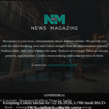
Newspaper is your news, entertainment, music fashion website. We provide you
with the latest breaking news and videos straight from the entertainment industry.
Fashion fades, only style remains the same. Fashion never stops. There are always
projects, opportunities. Clothes mean nothing until someone lives in them.
Contact us:
contact@yoursite.com
ADVERTORIAL
BERITA
BERITA
© Copyright - Newspaper WordPress Theme by TagDiv
Kampung Coklat Harlah ke -12 Th 2026, 1.700 Anak PAUD-
Produk Kopi Premium Asal Wonodadi Ramaikan Blitarian
Sambut Hari Jadi ke-702, Pemkab Blitar Resmi Buka
Home
lowongan kerja
berita bola
lifestyle
berita motogp
TK Ramaikan Lomba Mewarna
Blitarian Expo
Expo 2026