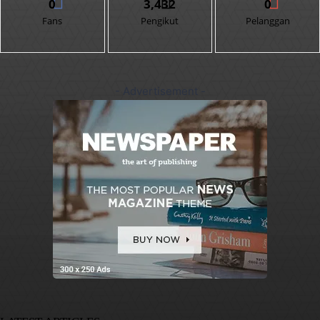
0
3,432
0
Fans
Pengikut
Pelanggan
- Advertisement -