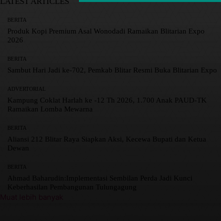
LATEST ARTICLES
BERITA
Produk Kopi Premium Asal Wonodadi Ramaikan Blitarian Expo
2026
BERITA
Sambut Hari Jadi ke-702, Pemkab Blitar Resmi Buka Blitarian Expo
ADVERTORIAL
Kampung Coklat Harlah ke -12 Th 2026, 1.700 Anak PAUD-TK
Ramaikan Lomba Mewarna
BERITA
Aliansi 212 Blitar Raya Siapkan Aksi, Kecewa Bupati dan Ketua
Dewan
BERITA
Ahmad Baharudin:Implementasi Sembilan Perda Jadi Kunci
Keberhasilan Pembangunan Tulungagung
Muat lebih banyak