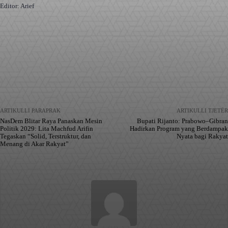
Editor: Arief
Facebook
X
Pinterest
WhatsApp
ARTIKULLI PARAPRAK
ARTIKULLI TJETËR
NasDem Blitar Raya Panaskan Mesin
Bupati Rijanto: Prabowo–Gibran
Politik 2029: Lita Machfud Arifin
Hadirkan Program yang Berdampak
Tegaskan “Solid, Terstruktur, dan
Nyata bagi Rakyat
Menang di Akar Rakyat”