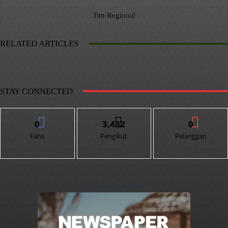
Tim Regional
RELATED ARTICLES
STAY CONNECTED
0
3,432
0
Fans
Pengikut
Pelanggan
- Advertisement -