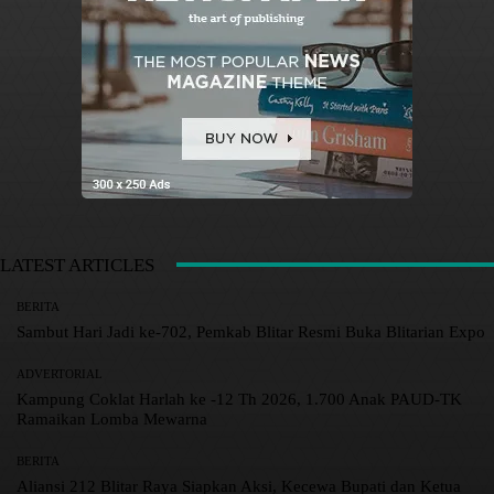
LATEST ARTICLES
BERITA
Sambut Hari Jadi ke-702, Pemkab Blitar Resmi Buka Blitarian Expo
ADVERTORIAL
Kampung Coklat Harlah ke -12 Th 2026, 1.700 Anak PAUD-TK
Ramaikan Lomba Mewarna
BERITA
Aliansi 212 Blitar Raya Siapkan Aksi, Kecewa Bupati dan Ketua