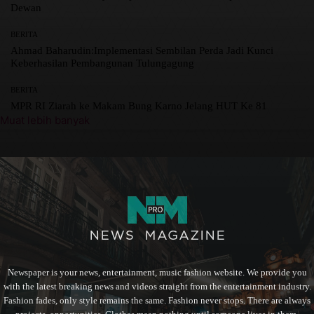
Dewan
BERITA
Ahmad Baharudin:Implementasi Sembilan Perda Jadi Kunci
Keberhasilan Pembangunan Tulungagung
BERITA
MPR RI Ziarah ke Makam Bung Karno Jelang HUT Ke 81
Muat lebih banyak
Newspaper is your news, entertainment, music fashion website. We provide you
with the latest breaking news and videos straight from the entertainment industry.
Fashion fades, only style remains the same. Fashion never stops. There are always