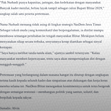
“Pak Nurhadi punya kapasitas, jaringan, dan kedekatan dengan masyarakat.
Banyak kader menilai, beliau layak tampil sebagai calon Bupati Blitar 2029,”
ungkap salah satu peserta pertemuan.
Nama Nurhadi memang tidak asing di lingkar strategis NasDem Jawa Timur.
Sebagai tokoh muda yang komunikatif dan berpengalaman, ia dinilai mampu
membawa semangat perubahan ke tengah masyarakat Blitar. Meskipun belum
menyatakan sikap secara terbuka, senyumnya kerap diartikan sebagai sinyal
kesiapan.
“Saya hanya melihat tanda-tanda alam,” ujarnya sambil tersenyum. “Kalau
masyarakat memberi kepercayaan, tentu saya akan mempersiapkan diri dengan
sungguh-sungguh.”
Pertemuan yang berlangsung dalam suasana hangat itu ditutup dengan ungkapan
terima kasih kepada seluruh kader dan simpatisan atas dukungan dan kerja keras
mereka selama ini. NasDem Blitar menegaskan komitmennya untuk terus bergerak
dengan semangat restorasi—membangun politik yang santun, solutif, dan
berpihak kepada rakyat.
Jurnalis: Alvin