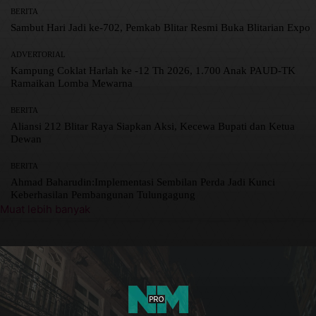
BERITA
Sambut Hari Jadi ke-702, Pemkab Blitar Resmi Buka Blitarian Expo
ADVERTORIAL
Kampung Coklat Harlah ke -12 Th 2026, 1.700 Anak PAUD-TK
Ramaikan Lomba Mewarna
BERITA
Aliansi 212 Blitar Raya Siapkan Aksi, Kecewa Bupati dan Ketua
Dewan
BERITA
Ahmad Baharudin:Implementasi Sembilan Perda Jadi Kunci
Keberhasilan Pembangunan Tulungagung
Muat lebih banyak