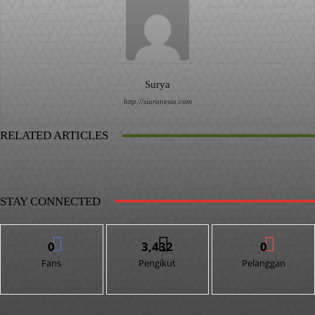
Surya
http://siaranesia.com
RELATED ARTICLES
STAY CONNECTED
0
3,432
0
Fans
Pengikut
Pelanggan