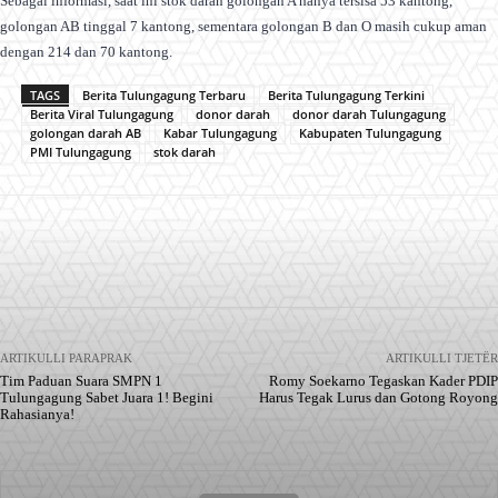
Sebagai informasi, saat ini stok darah golongan A hanya tersisa 53 kantong,
golongan AB tinggal 7 kantong, sementara golongan B dan O masih cukup aman
dengan 214 dan 70 kantong.
TAGS
Berita Tulungagung Terbaru
Berita Tulungagung Terkini
Berita Viral Tulungagung
donor darah
donor darah Tulungagung
golongan darah AB
Kabar Tulungagung
Kabupaten Tulungagung
PMI Tulungagung
stok darah
Facebook
X
Pinterest
WhatsApp
ARTIKULLI PARAPRAK
ARTIKULLI TJETËR
Tim Paduan Suara SMPN 1
Romy Soekarno Tegaskan Kader PDIP
Tulungagung Sabet Juara 1! Begini
Harus Tegak Lurus dan Gotong Royong
Rahasianya!