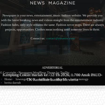
Newspaper is your news, entertainment, music fashion website. We provide you
with the latest breaking news and videos straight from the entertainment industry.
Fashion fades, only style remains the same. Fashion never stops. There are always
projects, opportunities. Clothes mean nothing until someone lives in them.
Contact us:
contact@yoursite.com
ADVERTORIAL
BERITA
BERITA
© Copyright - Newspaper WordPress Theme by TagDiv
Kampung Coklat Harlah ke -12 Th 2026, 1.700 Anak PAUD-
Produk Kopi Premium Asal Wonodadi Ramaikan Blitarian
Sambut Hari Jadi ke-702, Pemkab Blitar Resmi Buka
Home
lowongan kerja
berita bola
lifestyle
berita motogp
TK Ramaikan Lomba Mewarna
Blitarian Expo
Expo 2026
berita daerah