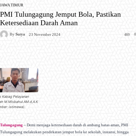
JAWA TIMUR
PMI Tulungagung Jemput Bola, Pastikan
Ketersediaan Darah Aman
By
Surya
0
23 November 2024
469
Facebook
X
Pinterest
WhatsApp
o Kabag Pelayanan
ah M.Misbahul.AM.d,A.K
mber: istimewa).
Tulungagung
– Demi menjaga ketersediaan darah di ambang batas aman, PMI
Tulungagung melakukan pendekatan jemput bola ke sekolah, instansi, hingga