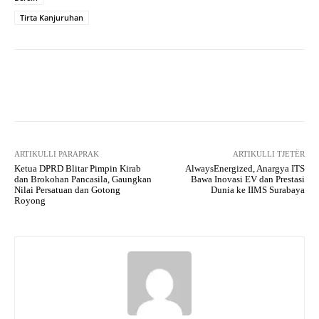
Tirta Kanjuruhan
Facebook
X
Pinterest
What
ARTIKULLI PARAPRAK
ARTIKULLI TJETËR
Ketua DPRD Blitar Pimpin Kirab
AlwaysEnergized, Anargya ITS
dan Brokohan Pancasila, Gaungkan
Bawa Inovasi EV dan Prestasi
Nilai Persatuan dan Gotong
Dunia ke IIMS Surabaya
Royong