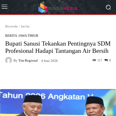
Beranda
berita
BERITA
JAWA TIMUR
Bupati Sanusi Tekankan Pentingnya SDM
Profesional Hadapi Tantangan Air Bersih
By
Tim Regional
117
0
4 Juni 2026
Facebook
X
Pinterest
What