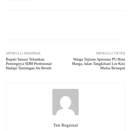
Facebook
X
Pinterest
What
ARTIKULLI PARAPRAK
ARTIKULLI TJETËR
Bupati Sanusi Tekankan
Warga Tajinan Apresiasi PU Bina
Pentingnya SDM Profesional
Marga, Jalan Tangkilsari Lor Kini
Hadapi Tantangan Air Bersih
Mulus Beraspal
Tim Regional