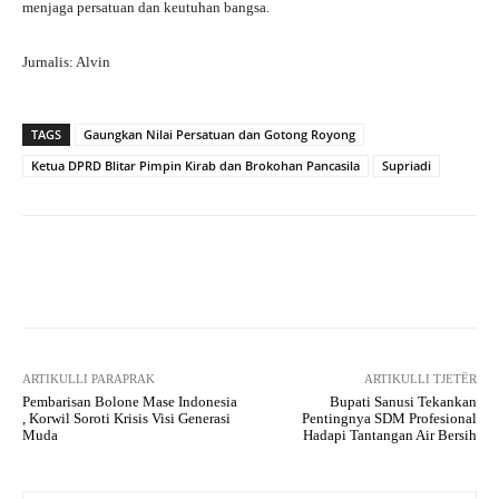
menjaga persatuan dan keutuhan bangsa.
Jurnalis: Alvin
TAGS
Gaungkan Nilai Persatuan dan Gotong Royong
Ketua DPRD Blitar Pimpin Kirab dan Brokohan Pancasila
Supriadi
Facebook
X
Pinterest
What
ARTIKULLI PARAPRAK
ARTIKULLI TJETËR
Pembarisan Bolone Mase Indonesia
Bupati Sanusi Tekankan
, Korwil Soroti Krisis Visi Generasi
Pentingnya SDM Profesional
Muda
Hadapi Tantangan Air Bersih