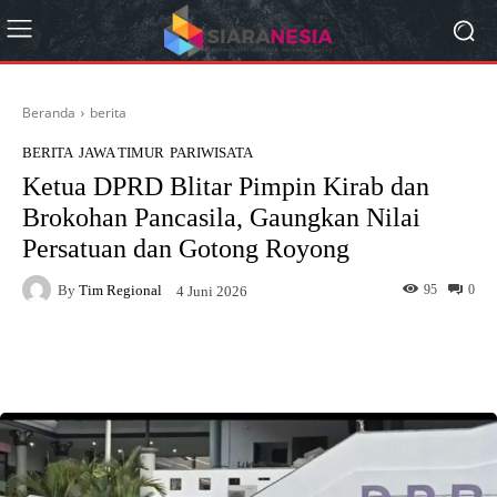
Beranda
berita
BERITA
JAWA TIMUR
PARIWISATA
Ketua DPRD Blitar Pimpin Kirab dan
Brokohan Pancasila, Gaungkan Nilai
Persatuan dan Gotong Royong
By
Tim Regional
95
0
4 Juni 2026
Facebook
X
Pinterest
What