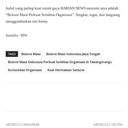
Judul yang paling kuat untuk gaya HARIAN NEWS menurut saya adalah:
“Bolone Mase Perkuat Soliditas Organisasi”. Singkat, tegas, dan langsung
menggambarkan inti berita.
Jurnalis : MW
TAGS
Bolone Mase
Bolone Mase Indonesia Jawa Tengah
Bolone Mase Indonesia Perkuat Soliditas Organisasi di Tawangmangu
Konsolidasi Organisasi
Kuat Hermawan Santoso
Facebook
X
Pinterest
What
ARTIKULLI PARAPRAK
ARTIKULLI TJETËR