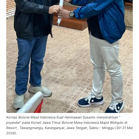
Kornas Bolone Mase Indonesia Kuat Hermawan Susanto menyerahkan ”
piyandel” pada Korwil Jawa Timur Bolone Mase Indonesia Majid Widigdo di
Resort , Tawangmangu, Karanganyar, Jawa Tengah, Sabtu – Minggu (30-31 Mei
2026).