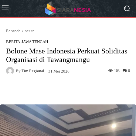
Beranda
berita
BERITA
JAWA TENGAH
Bolone Mase Indonesia Perkuat Soliditas
Organisasi di Tawangmangu
By
Tim Regional
103
0
31 Mei 2026
Facebook
X
Pinterest
What