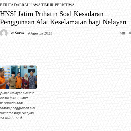
BERITA DAERAH
JAWA TIMUR
PERISTIWA
HNSI Jatim Prihatin Soal Kesadaran
Penggunaan Alat Keselamatan bagi Nelayan
By
Surya
0
9 Agustus 2023
448
Facebook
X
Pinterest
WhatsApp
punan Nelayan Seluruh
onesia (HNSI) Jawa
ur prihatin soal
adaran penggunaan alat
elamatan bagi Nelayan,
asa (8/8/2023).