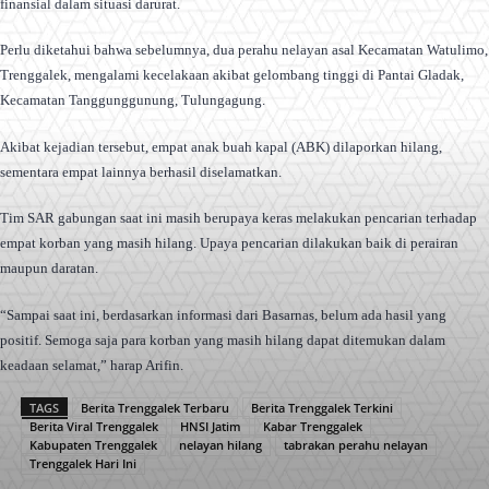
finansial dalam situasi darurat.
Perlu diketahui bahwa sebelumnya, dua perahu nelayan asal Kecamatan Watulimo,
Trenggalek, mengalami kecelakaan akibat gelombang tinggi di Pantai Gladak,
Kecamatan Tanggunggunung, Tulungagung.
Akibat kejadian tersebut, empat anak buah kapal (ABK) dilaporkan hilang,
sementara empat lainnya berhasil diselamatkan.
Tim SAR gabungan saat ini masih berupaya keras melakukan pencarian terhadap
empat korban yang masih hilang. Upaya pencarian dilakukan baik di perairan
maupun daratan.
“Sampai saat ini, berdasarkan informasi dari Basarnas, belum ada hasil yang
positif. Semoga saja para korban yang masih hilang dapat ditemukan dalam
keadaan selamat,” harap Arifin.
TAGS
Berita Trenggalek Terbaru
Berita Trenggalek Terkini
Berita Viral Trenggalek
HNSI Jatim
Kabar Trenggalek
Kabupaten Trenggalek
nelayan hilang
tabrakan perahu nelayan
Trenggalek Hari Ini