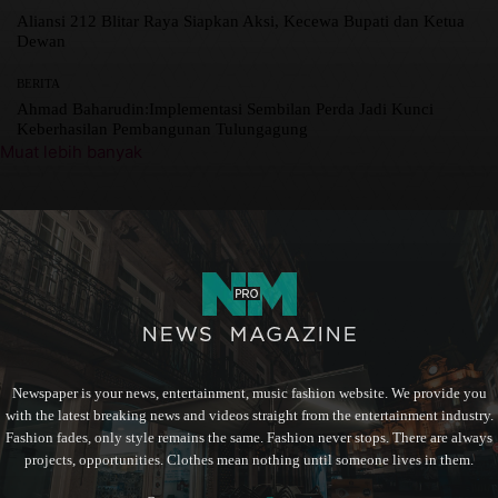
Aliansi 212 Blitar Raya Siapkan Aksi, Kecewa Bupati dan Ketua
Dewan
BERITA
Ahmad Baharudin:Implementasi Sembilan Perda Jadi Kunci
Keberhasilan Pembangunan Tulungagung
Muat lebih banyak
Newspaper is your news, entertainment, music fashion website. We provide you
with the latest breaking news and videos straight from the entertainment industry.
Fashion fades, only style remains the same. Fashion never stops. There are always
projects, opportunities. Clothes mean nothing until someone lives in them.