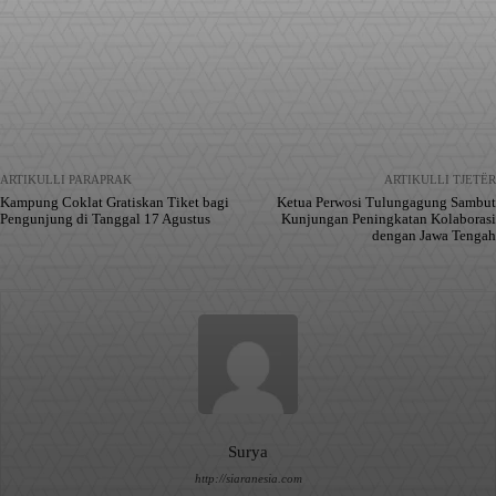
Facebook
X
Pinterest
WhatsApp
ARTIKULLI PARAPRAK
ARTIKULLI TJETËR
Kampung Coklat Gratiskan Tiket bagi
Ketua Perwosi Tulungagung Sambut
Pengunjung di Tanggal 17 Agustus
Kunjungan Peningkatan Kolaborasi
dengan Jawa Tengah
Surya
http://siaranesia.com