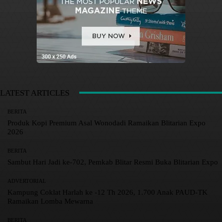
LATEST ARTICLES
BERITA
Produk Kopi Premium Asal Wonodadi Ramaikan Blitarian Expo
2026
BERITA
Sambut Hari Jadi ke-702, Pemkab Blitar Resmi Buka Blitarian Expo
ADVERTORIAL
Kampung Coklat Harlah ke -12 Th 2026, 1.700 Anak PAUD-TK
Ramaikan Lomba Mewarna
BERITA