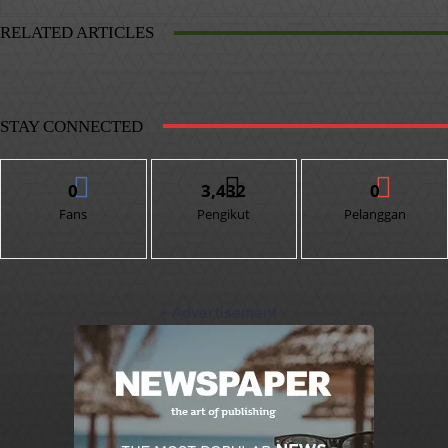
RELATED ARTICLES
STAY CONNECTED
0
3,432
0
Fans
Pengikut
Pelanggan
- Advertisement -