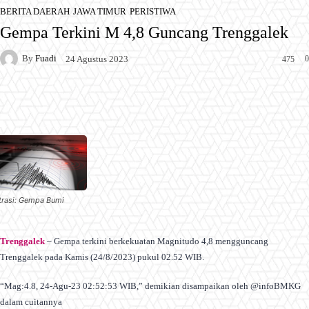
BERITA DAERAH
JAWA TIMUR
PERISTIWA
Gempa Terkini M 4,8 Guncang Trenggalek
By
Fuadi
0
24 Agustus 2023
475
Facebook
X
Pinterest
WhatsApp
strasi: Gempa Bumi
Trenggalek
– Gempa terkini berkekuatan Magnitudo 4,8 mengguncang
Trenggalek pada Kamis (24/8/2023) pukul 02.52 WIB.
“Mag:4.8, 24-Agu-23 02:52:53 WIB,” demikian disampaikan oleh @infoBMKG
dalam cuitannya