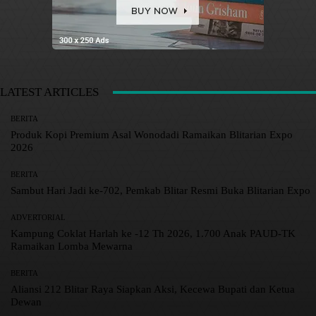
LATEST ARTICLES
BERITA
Produk Kopi Premium Asal Wonodadi Ramaikan Blitarian Expo
2026
BERITA
Sambut Hari Jadi ke-702, Pemkab Blitar Resmi Buka Blitarian Expo
ADVERTORIAL
Kampung Coklat Harlah ke -12 Th 2026, 1.700 Anak PAUD-TK
Ramaikan Lomba Mewarna
BERITA
Aliansi 212 Blitar Raya Siapkan Aksi, Kecewa Bupati dan Ketua
Dewan