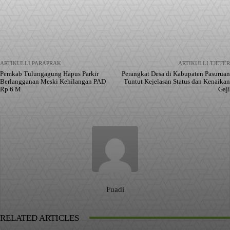
Facebook
X
Pinterest
WhatsApp
ARTIKULLI PARAPRAK
ARTIKULLI TJETËR
Pemkab Tulungagung Hapus Parkir
Perangkat Desa di Kabupaten Pasuruan
Berlangganan Meski Kehilangan PAD
Tuntut Kejelasan Status dan Kenaikan
Rp 6 M
Gaji
Fuadi
RELATED ARTICLES