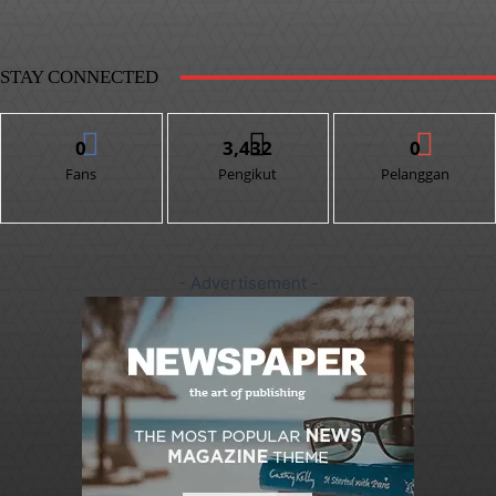
STAY CONNECTED
0
3,432
0
Fans
Pengikut
Pelanggan
- Advertisement -