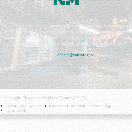
Newspaper is your news, entertainment, music fashion website. We provide you
with the latest breaking news and videos straight from the entertainment industry.
Fashion fades, only style remains the same. Fashion never stops. There are always
projects, opportunities. Clothes mean nothing until someone lives in them.
Contact us:
contact@yoursite.com
© Copyright - Newspaper WordPress Theme by TagDiv
Home
lowongan kerja
berita bola
lifestyle
berita motogp
berita daerah