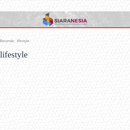
Beranda
lifestyle
lifestyle
berita islam
berita selebriti
berita teknologi
edukasi
fashion dan kecantikan
Kecantikan