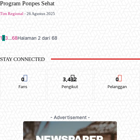
Program Ponpes Sehat
Tim Regional
-
26 Agustus 2025
1
2
3
...
68
Halaman 2 dari 68
STAY CONNECTED
0
3,432
0
Fans
Pengikut
Pelanggan
- Advertisement -