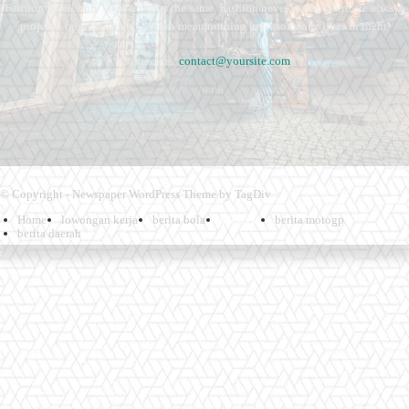
Fashion fades, only style remains the same. Fashion never stops. There are always
projects, opportunities. Clothes mean nothing until someone lives in them.
Contact us:
contact@yoursite.com
© Copyright - Newspaper WordPress Theme by TagDiv
Home
lowongan kerja
berita bola
lifestyle
berita motogp
berita daerah