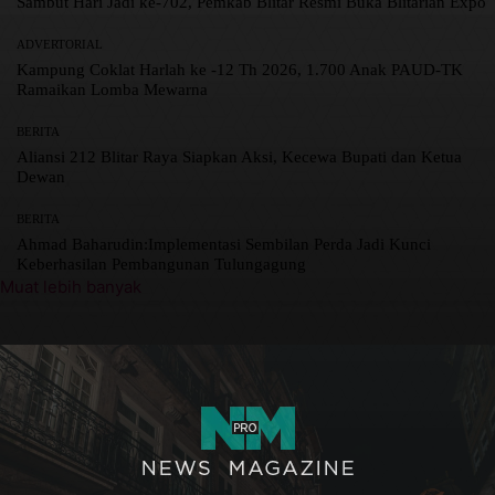
Sambut Hari Jadi ke-702, Pemkab Blitar Resmi Buka Blitarian Expo
ADVERTORIAL
Kampung Coklat Harlah ke -12 Th 2026, 1.700 Anak PAUD-TK
Ramaikan Lomba Mewarna
BERITA
Aliansi 212 Blitar Raya Siapkan Aksi, Kecewa Bupati dan Ketua
Dewan
BERITA
Ahmad Baharudin:Implementasi Sembilan Perda Jadi Kunci
Keberhasilan Pembangunan Tulungagung
Muat lebih banyak