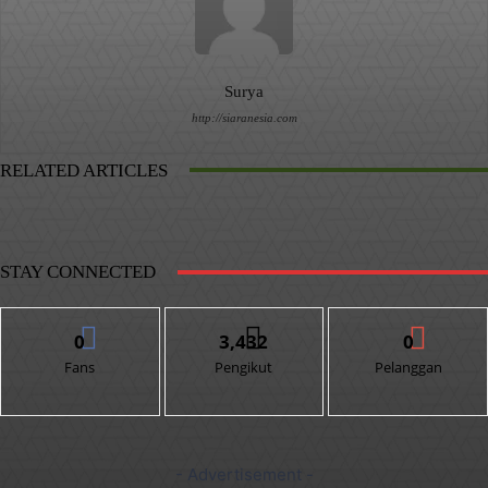
Surya
http://siaranesia.com
RELATED ARTICLES
STAY CONNECTED
0
3,432
0
Fans
Pengikut
Pelanggan
- Advertisement -