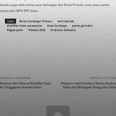
mereka juga udah terima surat dukungan dari Partai Perindo, serta surat usulan
rekom dari DPW PPP Jatim.
TAGS
Berita Surabaya Terbaru
emil dardak
khofifah indar parawansa
Kota Surabaya
partai gerindra
Pilgub Jatim
Pilkada 2024
Prabowo Subianto
Facebook
X
Pinterest
WhatsApp
ARTIKULLI PARAPRAK
ARTIKULLI TJETËR
Prabowo Beri Rekom Khofifah-Emil,
Pemprov Jatim Pastikan Hewan Kurban
Ini Tanggapan Gerindra Jatim
Sehat dan Melimpah Jelang Idul Adha