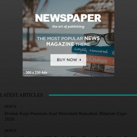
LATEST ARTICLES
BERITA
Produk Kopi Premium Asal Wonodadi Ramaikan Blitarian Expo
2026
BERITA