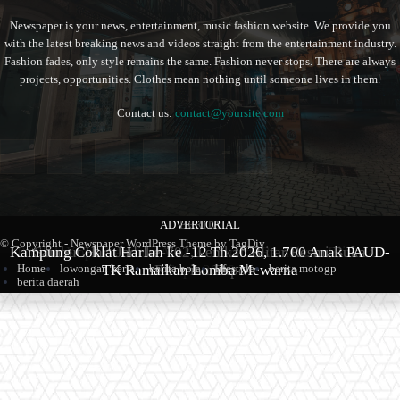
Newspaper is your news, entertainment, music fashion website. We provide you
with the latest breaking news and videos straight from the entertainment industry.
Fashion fades, only style remains the same. Fashion never stops. There are always
projects, opportunities. Clothes mean nothing until someone lives in them.
Contact us:
contact@yoursite.com
ADVERTORIAL
BERITA
BERITA
© Copyright - Newspaper WordPress Theme by TagDiv
Kampung Coklat Harlah ke -12 Th 2026, 1.700 Anak PAUD-
Produk Kopi Premium Asal Wonodadi Ramaikan Blitarian
Sambut Hari Jadi ke-702, Pemkab Blitar Resmi Buka
TK Ramaikan Lomba Mewarna
Blitarian Expo
Expo 2026
Home
lowongan kerja
berita bola
lifestyle
berita motogp
berita daerah