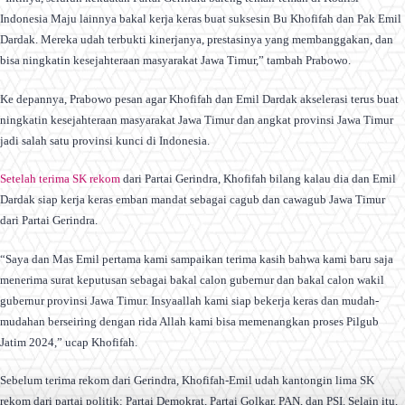
Indonesia Maju lainnya bakal kerja keras buat suksesin Bu Khofifah dan Pak Emil
Dardak. Mereka udah terbukti kinerjanya, prestasinya yang membanggakan, dan
bisa ningkatin kesejahteraan masyarakat Jawa Timur,” tambah Prabowo.
Ke depannya, Prabowo pesan agar Khofifah dan Emil Dardak akselerasi terus buat
ningkatin kesejahteraan masyarakat Jawa Timur dan angkat provinsi Jawa Timur
jadi salah satu provinsi kunci di Indonesia.
Setelah terima SK rekom
dari Partai Gerindra, Khofifah bilang kalau dia dan Emil
Dardak siap kerja keras emban mandat sebagai cagub dan cawagub Jawa Timur
dari Partai Gerindra.
“Saya dan Mas Emil pertama kami sampaikan terima kasih bahwa kami baru saja
menerima surat keputusan sebagai bakal calon gubernur dan bakal calon wakil
gubernur provinsi Jawa Timur. Insyaallah kami siap bekerja keras dan mudah-
mudahan berseiring dengan rida Allah kami bisa memenangkan proses Pilgub
Jatim 2024,” ucap Khofifah.
Sebelum terima rekom dari Gerindra, Khofifah-Emil udah kantongin lima SK
rekom dari partai politik: Partai Demokrat, Partai Golkar, PAN, dan PSI. Selain itu,