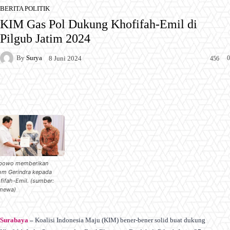
BERITA POLITIK
KIM Gas Pol Dukung Khofifah-Emil di
Pilgub Jatim 2024
By
Surya
0
8 Juni 2024
456
Facebook
X
Pinterest
WhatsApp
bowo memberikan
om Gerindra kepada
fifah-Emil. (sumber:
imewa)
Surabaya
–
Koalisi Indonesia Maju (KIM) bener-bener solid buat dukung