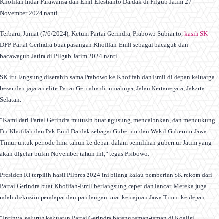
Khofifah Indar Parawansa dan Emil Elestianto Dardak di Pilgub Jatim 27
November 2024 nanti.
Terbaru, Jumat (7/6/2024), Ketum Partai Gerindra, Prabowo Subianto,
kasih SK
DPP Partai Gerindra buat pasangan Khofifah-Emil sebagai bacagub dan
bacawagub Jatim di Pilgub Jatim 2024 nanti.
SK itu langsung diserahin sama Prabowo ke Khofifah dan Emil di depan keluarga
besar dan jajaran elite Partai Gerindra di rumahnya, Jalan Kertanegara, Jakarta
Selatan.
“Kami dari Partai Gerindra mutusin buat ngusung, mencalonkan, dan mendukung
Bu Khofifah dan Pak Emil Dardak sebagai Gubernur dan Wakil Gubernur Jawa
Timur untuk periode lima tahun ke depan dalam pemilihan gubernur Jatim yang
akan digelar bulan November tahun ini,” tegas Prabowo.
Presiden RI terpilih hasil Pilpres 2024 ini bilang kalau pemberian SK rekom dari
Partai Gerindra buat Khofifah-Emil berlangsung cepet dan lancar. Mereka juga
udah diskusiin pendapat dan pandangan buat kemajuan Jawa Timur ke depan.
“Intinya, seluruh kekuatan Partai Gerindra bareng teman-teman di Koalisi