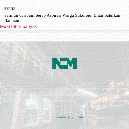
BERITA
Sarmuji dan Jairi Serap Aspirasi Warga Sukorejo, Blitar Salurkan
Bantuan
Muat lebih banyak
Newspaper is your news, entertainment, music fashion website. We provide you
with the latest breaking news and videos straight from the entertainment industry.
Fashion fades, only style remains the same. Fashion never stops. There are always
projects, opportunities. Clothes mean nothing until someone lives in them.
Contact us:
contact@yoursite.com