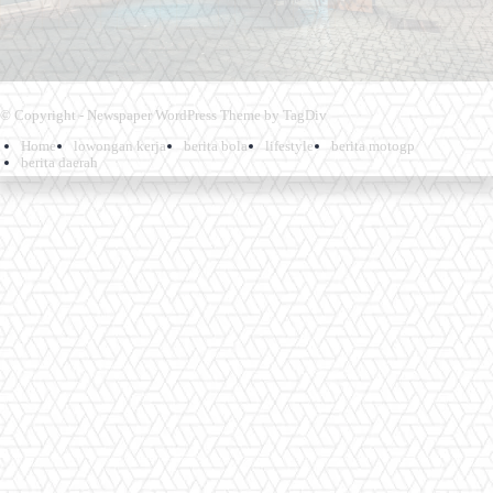
© Copyright - Newspaper WordPress Theme by TagDiv
Home
lowongan kerja
berita bola
lifestyle
berita motogp
berita daerah