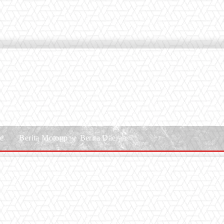
le
Berita Motogp
Berita Daerah