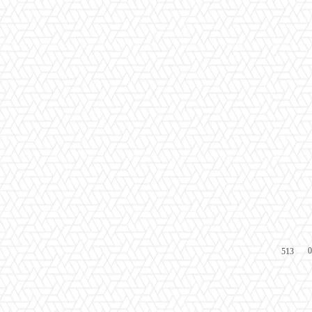
0
513