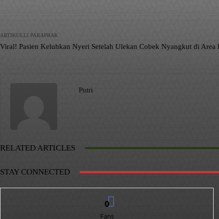
ARTIKULLI PARAPRAK
Viral! Pasien Keluhkan Nyeri Setelah Ulekan Cobek Nyangkut di Area
Putri
RELATED ARTICLES
STAY CONNECTED
0
Fans