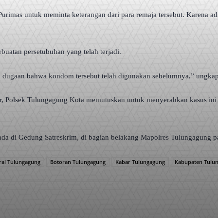
urimas untuk meminta keterangan dari para remaja tersebut. Karena ada
uatan persetubuhan yang telah terjadi.
an dugaan bahwa kondom tersebut telah digunakan sebelumnya,” ungka
r, Polsek Tulungagung Kota memutuskan untuk menyerahkan kasus ini
erada di Gedung Satreskrim, di bagian belakang Mapolres Tulungagung 
iral Tulungagung
Botoran Tulungagung
Kabar Tulungagung
Kabupaten Tulu
WhatsApp