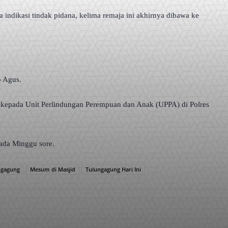
 indikasi tindak pidana, kelima remaja ini akhirnya dibawa ke
p Agus.
 kepada Unit Perlindungan Perempuan dan Anak (UPPA) di Polres
pada Minggu sore.
ngagung
Mesum di Masjid
Tulungagung Hari Ini