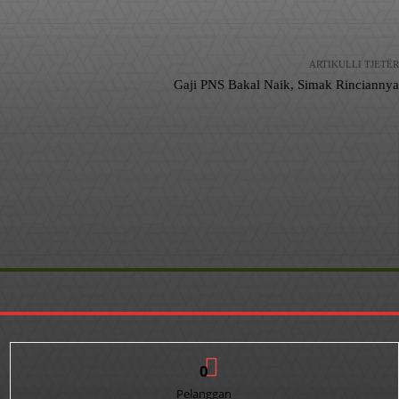
ARTIKULLI TJETËR
Gaji PNS Bakal Naik, Simak Rinciannya
0
Pelanggan