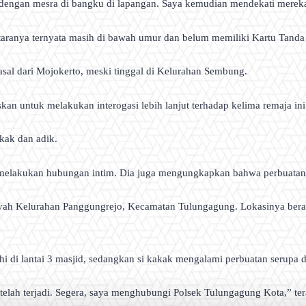
 dengan mesra di bangku di lapangan. Saya kemudian mendekati mereka
taranya ternyata masih di bawah umur dan belum memiliki Kartu Tand
erasal dari Mojokerto, meski tinggal di Kelurahan Sembung.
an untuk melakukan interogasi lebih lanjut terhadap kelima remaja ini
kak dan adik.
melakukan hubungan intim. Dia juga mengungkapkan bahwa perbuatan it
layah Kelurahan Panggungrejo, Kecamatan Tulungagung. Lokasinya ber
hi di lantai 3 masjid, sedangkan si kakak mengalami perbuatan serupa di
telah terjadi. Segera, saya menghubungi Polsek Tulungagung Kota,” te