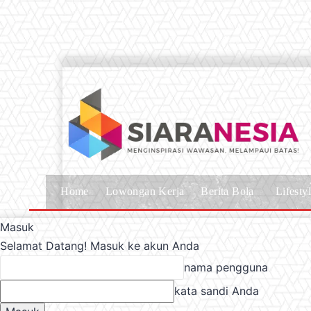
Home
Lowongan Kerja
Berita Bola
Lifesty
Masuk
Selamat Datang! Masuk ke akun Anda
nama pengguna
kata sandi Anda