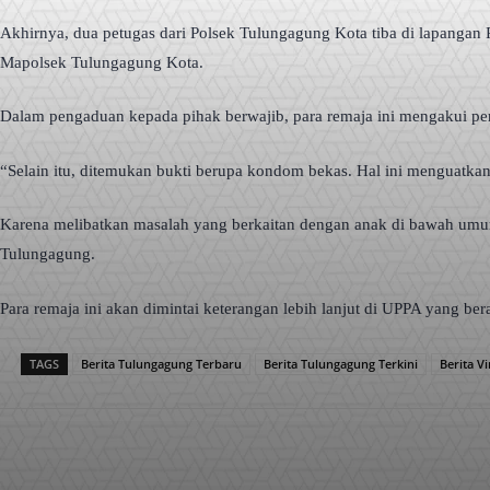
Akhirnya, dua petugas dari Polsek Tulungagung Kota tiba di lapangan P
Mapolsek Tulungagung Kota.
Dalam pengaduan kepada pihak berwajib, para remaja ini mengakui perb
“Selain itu, ditemukan bukti berupa kondom bekas. Hal ini menguatk
Karena melibatkan masalah yang berkaitan dengan anak di bawah umu
Tulungagung.
Para remaja ini akan dimintai keterangan lebih lanjut di UPPA yang b
TAGS
Berita Tulungagung Terbaru
Berita Tulungagung Terkini
Berita V
Facebook
X
Pinterest
Bagikan