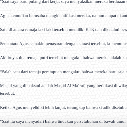
“Saat saya baru pulang dari kerja, saya menyaksikan mereka berduaan
Agus kemudian berusaha mengidentifikasi mereka, namun empat di an
Satu di antara remaja laki-laki tersebut memiliki KTP, dan diketahui b
Sementara Agus semakin penasaran dengan situasi tersebut, ia memutusk
Akhirnya, dua remaja putri tersebut mengakui bahwa mereka adalah ka
“Salah satu dari remaja perempuan mengakui bahwa mereka baru saja 
Masjid yang dimaksud adalah Masjid Al Ma’ruf, yang berlokasi di wi
tersebut.
Ketika Agus menyelidiki lebih lanjut, terungkap bahwa si adik disetubu
“Saat itu saya menyadari bahwa tindakan persetubuhan di bawah umur 