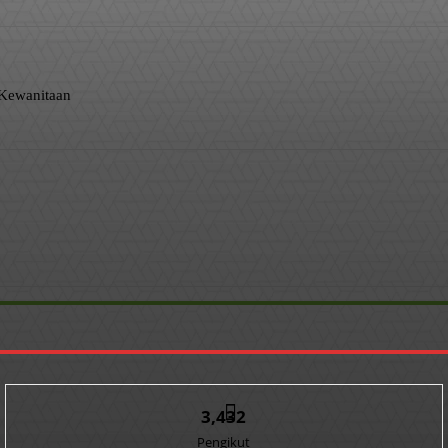
 Kewanitaan
3,432
Pengikut