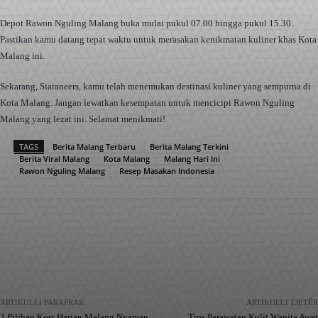
Depot Rawon Nguling Malang buka mulai pukul 07.00 hingga pukul 15.30.
Pastikan kamu datang tepat waktu untuk merasakan kenikmatan kuliner khas Kota
Malang ini.
Sekarang, Siaraneers, kamu telah menemukan destinasi kuliner yang sempurna di
Kota Malang. Jangan lewatkan kesempatan untuk mencicipi Rawon Nguling
Malang yang lezat ini. Selamat menikmati!
TAGS
Berita Malang Terbaru
Berita Malang Terkini
Berita Viral Malang
Kota Malang
Malang Hari Ini
Rawon Nguling Malang
Resep Masakan Indonesia
Facebook
X
Pinterest
WhatsApp
ARTIKULLI PARAPRAK
ARTIKULLI TJETËR
3 Pilihan Kost Harian Malang Nyaman
Tips Perawatan Kulit Wanita Awet