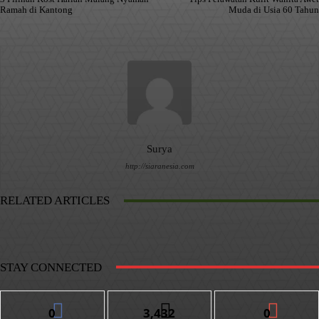
Ramah di Kantong
Muda di Usia 60 Tahun
Surya
http://siaranesia.com
RELATED ARTICLES
STAY CONNECTED
0
3,432
0