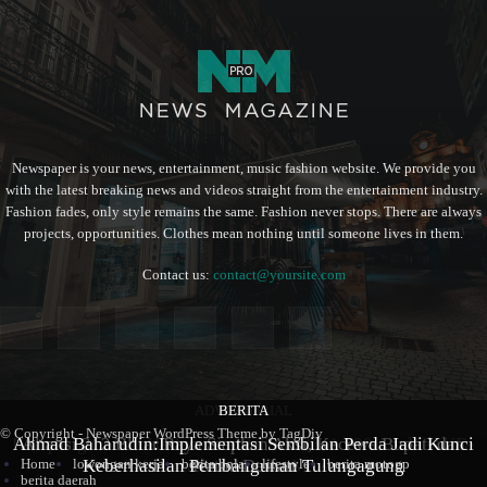
Newspaper is your news, entertainment, music fashion website. We provide you
with the latest breaking news and videos straight from the entertainment industry.
Fashion fades, only style remains the same. Fashion never stops. There are always
projects, opportunities. Clothes mean nothing until someone lives in them.
Contact us:
contact@yoursite.com
ADVERTORIAL
BERITA
BERITA
© Copyright - Newspaper WordPress Theme by TagDiv
Kampung Coklat Harlah ke -12 Th 2026, 1.700 Anak PAUD-
Ahmad Baharudin:Implementasi Sembilan Perda Jadi Kunci
Aliansi 212 Blitar Raya Siapkan Aksi, Kecewa Bupati dan
Home
lowongan kerja
berita bola
lifestyle
berita motogp
Keberhasilan Pembangunan Tulungagung
TK Ramaikan Lomba Mewarna
Ketua Dewan
berita daerah