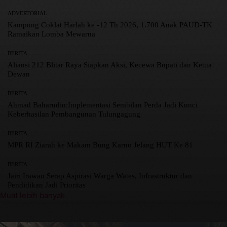
ADVERTORIAL
Kampung Coklat Harlah ke -12 Th 2026, 1.700 Anak PAUD-TK
Ramaikan Lomba Mewarna
BERITA
Aliansi 212 Blitar Raya Siapkan Aksi, Kecewa Bupati dan Ketua
Dewan
BERITA
Ahmad Baharudin:Implementasi Sembilan Perda Jadi Kunci
Keberhasilan Pembangunan Tulungagung
BERITA
MPR RI Ziarah ke Makam Bung Karno Jelang HUT Ke 81
BERITA
Jairi Irawan Serap Aspirasi Warga Wates, Infrastruktur dan
Pendidikan Jadi Prioritas
Muat lebih banyak