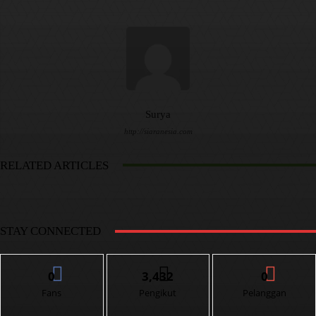
Surya
http://siaranesia.com
RELATED ARTICLES
STAY CONNECTED
0
3,432
0
Fans
Pengikut
Pelanggan