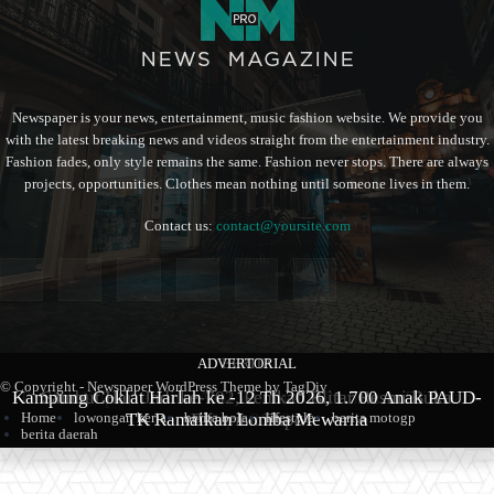
Newspaper is your news, entertainment, music fashion website. We provide you
with the latest breaking news and videos straight from the entertainment industry.
Fashion fades, only style remains the same. Fashion never stops. There are always
projects, opportunities. Clothes mean nothing until someone lives in them.
Contact us:
contact@yoursite.com
ADVERTORIAL
BERITA
BERITA
© Copyright - Newspaper WordPress Theme by TagDiv
Kampung Coklat Harlah ke -12 Th 2026, 1.700 Anak PAUD-
Produk Kopi Premium Asal Wonodadi Ramaikan Blitarian
Sambut Hari Jadi ke-702, Pemkab Blitar Resmi Buka
TK Ramaikan Lomba Mewarna
Blitarian Expo
Expo 2026
Home
lowongan kerja
berita bola
lifestyle
berita motogp
berita daerah