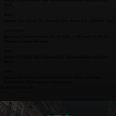
Produk Kopi Premium Asal Wonodadi Ramaikan Blitarian Expo
2026
BERITA
Sambut Hari Jadi ke-702, Pemkab Blitar Resmi Buka Blitarian Expo
ADVERTORIAL
Kampung Coklat Harlah ke -12 Th 2026, 1.700 Anak PAUD-TK
Ramaikan Lomba Mewarna
BERITA
Aliansi 212 Blitar Raya Siapkan Aksi, Kecewa Bupati dan Ketua
Dewan
BERITA
Ahmad Baharudin:Implementasi Sembilan Perda Jadi Kunci
Keberhasilan Pembangunan Tulungagung
Muat lebih banyak