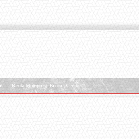
le
Berita Motogp
Berita Daerah