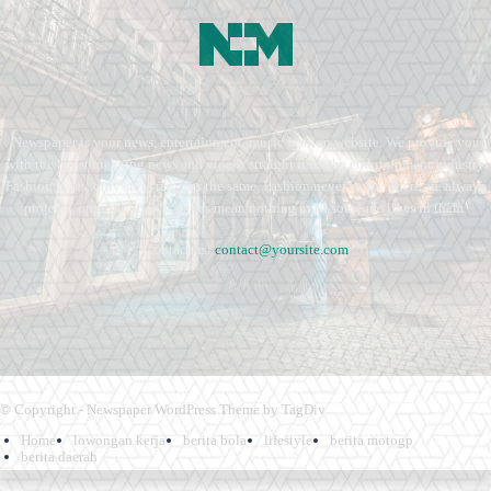
Newspaper is your news, entertainment, music fashion website. We provide you
with the latest breaking news and videos straight from the entertainment industry.
Fashion fades, only style remains the same. Fashion never stops. There are always
projects, opportunities. Clothes mean nothing until someone lives in them.
Contact us:
contact@yoursite.com
© Copyright - Newspaper WordPress Theme by TagDiv
Home
lowongan kerja
berita bola
lifestyle
berita motogp
berita daerah