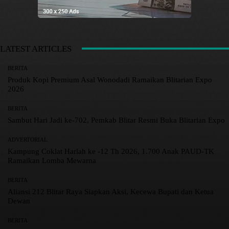
LATEST ARTICLES
BERITA
Produk Kopi Premium Asal Wonodadi Ramaikan Blitarian Expo
2026
BERITA
Sambut Hari Jadi ke-702, Pemkab Blitar Resmi Buka Blitarian Expo
ADVERTORIAL
Kampung Coklat Harlah ke -12 Th 2026, 1.700 Anak PAUD-TK
Ramaikan Lomba Mewarna
BERITA
Aliansi 212 Blitar Raya Siapkan Aksi, Kecewa Bupati dan Ketua
Dewan
BERITA