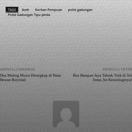
TAGS
Aceh
Korban Penipuan
polisi gadungan
Polisi Gadungan Tipu Janda
Facebook
X
Pinterest
WhatsApp
ARTIKULLI PARAPRAK
ARTIKULLI TJETËR
Dua Maling Motor Ditangkap di Pasar
Bus Harapan Jaya Tabrak Truk di Tol
Hewan Boyolali
Jomo, Ini Kronologinya!