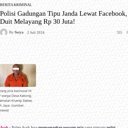
BERITA KRIMINAL
Polisi Gadungan Tipu Janda Lewat Facebook,
Duit Melayang Rp 30 Juta!
By
Surya
1
2 Juli 2024
555
Facebook
X
Pinterest
WhatsApp
rang pria berinisial Hr
) warga Desa Kabong,
amatan Krueng Sabee,
h Jaya. (sumber:
imewa)
Aceh
– Polres Aceh Jaya
mengamankan seorang pria
yang ternyata
polisi