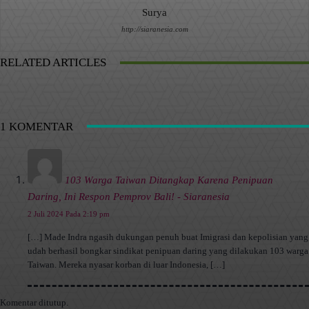
Surya
http://siaranesia.com
RELATED ARTICLES
1 KOMENTAR
103 Warga Taiwan Ditangkap Karena Penipuan
Daring, Ini Respon Pemprov Bali! - Siaranesia
2 Juli 2024 Pada 2:19 pm
[…] Made Indra ngasih dukungan penuh buat Imigrasi dan kepolisian yang
udah berhasil bongkar sindikat penipuan daring yang dilakukan 103 warga
Taiwan. Mereka nyasar korban di luar Indonesia, […]
Komentar ditutup.