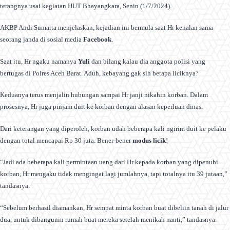
terangnya usai kegiatan HUT Bhayangkara, Senin (1/7/2024).
AKBP Andi Sumarta menjelaskan, kejadian ini bermula saat Hr kenalan sama
seorang janda di sosial media
Facebook
.
Saat itu, Hr ngaku namanya
Yuli
dan bilang kalau dia anggota polisi yang
bertugas di Polres Aceh Barat. Aduh, kebayang gak sih betapa liciknya?
Keduanya terus menjalin hubungan sampai Hr janji nikahin korban. Dalam
prosesnya, Hr juga pinjam duit ke korban dengan alasan keperluan dinas.
Dari keterangan yang diperoleh, korban udah beberapa kali ngirim duit ke pelaku
dengan total mencapai Rp 30 juta. Bener-bener
modus licik
!
“Jadi ada beberapa kali permintaan uang dari Hr kepada korban yang dipenuhi
korban, Hr mengaku tidak mengingat lagi jumlahnya, tapi totalnya itu 39 jutaan,”
tandasnya.
“Sebelum berhasil diamankan, Hr sempat minta korban buat dibeliin tanah di jalur
dua, untuk dibangunin rumah buat mereka setelah menikah nanti,” tandasnya.