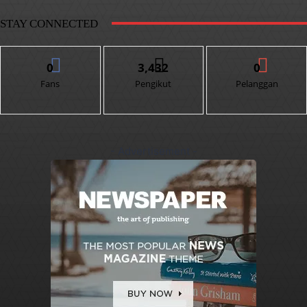
STAY CONNECTED
0
3,432
0
Fans
Pengikut
Pelanggan
- Advertisement -