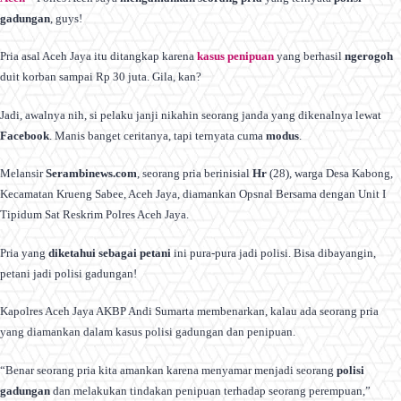
gadungan
, guys!
Pria asal Aceh Jaya itu ditangkap karena
kasus penipuan
yang berhasil
ngerogoh
duit korban sampai Rp 30 juta. Gila, kan?
Jadi, awalnya nih, si pelaku janji nikahin seorang janda yang dikenalnya lewat
Facebook
. Manis banget ceritanya, tapi ternyata cuma
modus
.
Melansir
Serambinews.com
, seorang pria berinisial
Hr
(28), warga Desa Kabong,
Kecamatan Krueng Sabee, Aceh Jaya, diamankan Opsnal Bersama dengan Unit I
Tipidum Sat Reskrim Polres Aceh Jaya.
Pria yang
diketahui sebagai petani
ini pura-pura jadi polisi. Bisa dibayangin,
petani jadi polisi gadungan!
Kapolres Aceh Jaya AKBP Andi Sumarta membenarkan, kalau ada seorang pria
yang diamankan dalam kasus polisi gadungan dan penipuan.
“Benar seorang pria kita amankan karena menyamar menjadi seorang
polisi
gadungan
dan melakukan tindakan penipuan terhadap seorang perempuan,”