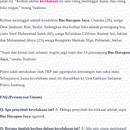
jalan tol. “Korban akibat
kecelakaan
ini satu orang meninggal dunia, dua orang
luka ringan,” terang Yudiono.
Korban meninggal adalah kondektur
Bus Harapan Jaya
, Chandra (28), warga
Desa Jambean, Kras, Kediri. Sedangkan dua korban luka adalah penumpang bus,
yaitu Saed Muhammad Saleh (42), warga Kelurahan Cililitan, Kramat Jati, Jaktim
dan Muhammad Abiyu (23), warga Kompleks Hankam Slipi, Palmerah, Jakbar.
“Sopir dan kernet truk selamat, begitu juga sopir dan 14 penumpang
Bus Harapan
Jaya
,” tandas Yudiono.
Polisi udah melakukan olah TKP dan ngumpulin keterangan dari saksi mata.
Selanjutnya, kasus kecelakaan maut ini diserahkan ke Unit Gakkum Satlantas
Polres Jombang.
FAQ (Pertanyaan Umum)
Q: Apa penyebab kecelakaan ini?
A: Diduga penyebab kecelakaan adalah sopir
Bus Harapan Jaya
ngantuk.
Q: Berapa jumlah korban dalam kecelakaan ini?
A: Ada satu orang meninggal