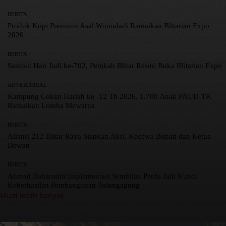
BERITA
Produk Kopi Premium Asal Wonodadi Ramaikan Blitarian Expo
2026
BERITA
Sambut Hari Jadi ke-702, Pemkab Blitar Resmi Buka Blitarian Expo
ADVERTORIAL
Kampung Coklat Harlah ke -12 Th 2026, 1.700 Anak PAUD-TK
Ramaikan Lomba Mewarna
BERITA
Aliansi 212 Blitar Raya Siapkan Aksi, Kecewa Bupati dan Ketua
Dewan
BERITA
Ahmad Baharudin:Implementasi Sembilan Perda Jadi Kunci
Keberhasilan Pembangunan Tulungagung
Muat lebih banyak