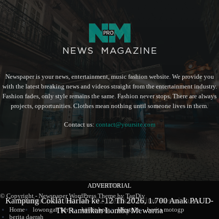
Newspaper is your news, entertainment, music fashion website. We provide you
with the latest breaking news and videos straight from the entertainment industry.
Fashion fades, only style remains the same. Fashion never stops. There are always
projects, opportunities. Clothes mean nothing until someone lives in them.
Contact us:
contact@yoursite.com
ADVERTORIAL
BERITA
BERITA
© Copyright - Newspaper WordPress Theme by TagDiv
Kampung Coklat Harlah ke -12 Th 2026, 1.700 Anak PAUD-
Produk Kopi Premium Asal Wonodadi Ramaikan Blitarian
Sambut Hari Jadi ke-702, Pemkab Blitar Resmi Buka
TK Ramaikan Lomba Mewarna
Blitarian Expo
Expo 2026
Home
lowongan kerja
berita bola
lifestyle
berita motogp
berita daerah