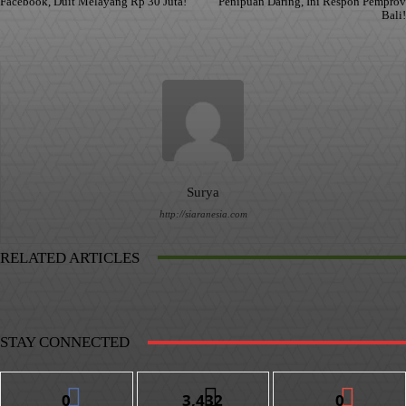
Facebook, Duit Melayang Rp 30 Juta!
Penipuan Daring, Ini Respon Pemprov
Bali!
Surya
http://siaranesia.com
RELATED ARTICLES
STAY CONNECTED
0
3,432
0