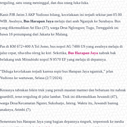
terguling, satu orang meninggal, dan dua orang luka-luka.
Kanit PJR Jatim 3 AKP Yudiono bilang, kecelakaan ini terjadi sekitar jam 05.00
WIB. Awalnya,
Bus Harapan Jaya
melaju dari arah Nganjuk ke Surabaya. Bus
yang dikemudikan Ari Eko (37), warga Desa Nglongsor, Tugu, Trenggalek ini
bawa 16 penumpang dari Jakarta ke Malang.
Pas di KM 672+400 A Tol Jomo, bus nopol AG 7486 US yang awalnya melaju di
jalur cepat, tiba-tiba oleng ke kiri. Seketika,
Bus Harapan Jaya
nabrak bak
belakang truk Mitsubishi nopol N 9570 EF yang melaju di depannya.
“Diduga kecelakaan terjadi karena sopir bus Harapan Jaya ngantuk,” jelas
Yudiono ke wartawan, Selasa (2/7/2024).
Kerasnya tabrakan bikin truk yang penuh muatan marmer dan bebatuan itu nabrak
guardrill, terus terguling di jalur lambat. Truk ini dikemudikan Juwandi (47),
warga Desa/Kecamatan Nguter, Sukoharjo, Jateng. Waktu itu, Juwandi bareng
anaknya, Arimbi (7).
Sementara bus Harapan Jaya yang bagian depannya ringsek, terperosok ke media