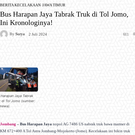
BERITA KECELAKAAN
JAWA TIMUR
Bus Harapan Jaya Tabrak Truk di Tol Jomo,
Ini Kronologinya!
By
Surya
0
2 Juli 2024
611
Facebook
X
Pinterest
WhatsApp
 Harapan Jaya Tabrak
k di Tol Jomo (sumber:
imewa).
Jombang
–
Bus Harapan Jaya
nopol AG 7486 US nabrak truk bawa marmer di
KM 672+400 A Tol Astra Jombang-Mojokerto (Jomo). Kecelakaan ini bikin truk