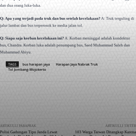
dan dua orang luka-luka.
Q: Apa yang terjadi pada truk dan bus setelah kecelakaan?
A: Truk terguling di
jalur lambat dan bus terperosok ke media jalan tol.
Q: Siapa saja korban kecelakaan ini?
A: Korban meninggal adalah kondektur
bus, Chandra. Korban luka adalah penumpang bus, Saed Muhammad Saleh dan
Muhammad Abiyu.
TAGS
bus harapan jaya
Harapan Jaya Nabrak Truk
Tol Jombang-Mojokerto
Facebook
X
Pinterest
WhatsApp
ARTIKULLI PARAPRAK
ARTIKULLI TJETËR
Polisi Gadungan Tipu Janda Lewat
103 Warga Taiwan Ditangkap Karena