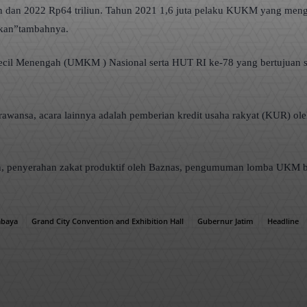
liun dan 2022 Rp64 triliun. Tahun 2021 1,6 juta pelaku KUKM yang me
ikan”tambahnya.
il Menengah (UMKM ) Nasional serta HUT RI ke-78 yang bertujuan se
awansa, acara lainnya adalah pemberian kredit usaha rakyat (KUR) ol
nyerahan zakat produktif oleh Baznas, pengumuman lomba UKM berprest
abaya
Grand City Convention and Exhibition Hall
Gubernur Jatim
Headline
WhatsApp