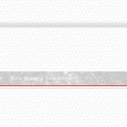
le
Berita Motogp
Berita Daerah