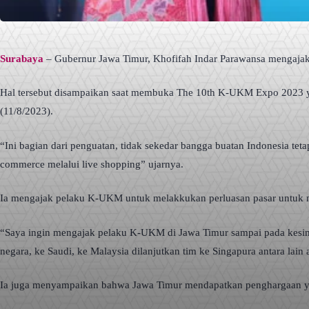
Surabaya
– Gubernur Jawa Timur, Khofifah Indar Parawansa mengajak
Hal tersebut disampaikan saat membuka The 10th K-UKM Expo 2023 ya
(11/8/2023).
“Ini bagian dari penguatan, tidak sekedar bangga buatan Indonesia t
commerce melalui live shopping” ujarnya.
Ia mengajak pelaku K-UKM untuk melakkukan perluasan pasar untuk
“Saya ingin mengajak pelaku K-UKM di Jawa Timur sampai pada kesimpu
negara, ke Saudi, ke Malaysia dilanjutkan tim ke Singapura antara lain 
Ia juga menyampaikan bahwa Jawa Timur mendapatkan penghargaan yan