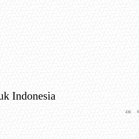
k Indonesia
0
436