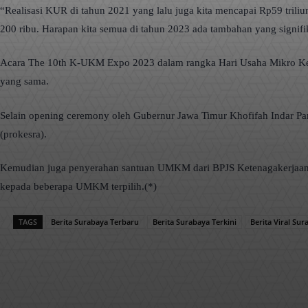
“Realisasi KUR di tahun 2021 yang lalu juga kita mencapai Rp59 tri
200 ribu. Harapan kita semua di tahun 2023 ada tambahan yang signif
Acara The 10th K-UKM Expo 2023 dalam rangka Hari Usaha Mikro Kec
yang sama.
Selain opening ceremony oleh Gubernur Jawa Timur Khofifah Indar Par
(prokesra).
Kemudian juga penyerahan santuan UMKM dari BPJS Ketenagakerjaan, pe
kepada beberapa UMKM terpilih.(*)
TAGS
Berita Surabaya Terbaru
Berita Surabaya Terkini
Berita Viral Sur
Facebook
X
Pinterest
Bagikan