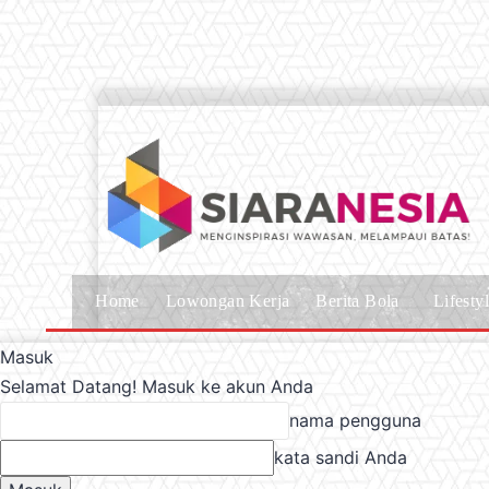
Home
Lowongan Kerja
Berita Bola
Lifesty
Masuk
Selamat Datang! Masuk ke akun Anda
nama pengguna
kata sandi Anda