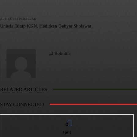
ARTIKULLI PARAPRAK
Unisda Tutup KKN, Hadirkan Gebyar Sholawat
El Rokhim
RELATED ARTICLES
STAY CONNECTED
0
Fans