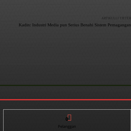
ARTIKULLI TJETËR
Kadin: Industri Media pun Serius Benahi Sistem Pemagangan
0
Pelanggan