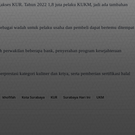
ngakses KUR. Tahun 2022 1,8 juta pelaku KUKM, jadi ada tambahan
bagai wadah untuk pelaku usaha dan pembeli dapat bertemu ditempat
eh perwakilan beberapa bank, penyerahan program kesejahteraan
asi kategori kuliner dan kriya, serta pemberian sertifikasi halal
khofifah
Kota Surabaya
KUR
Surabaya Hari Ini
UKM