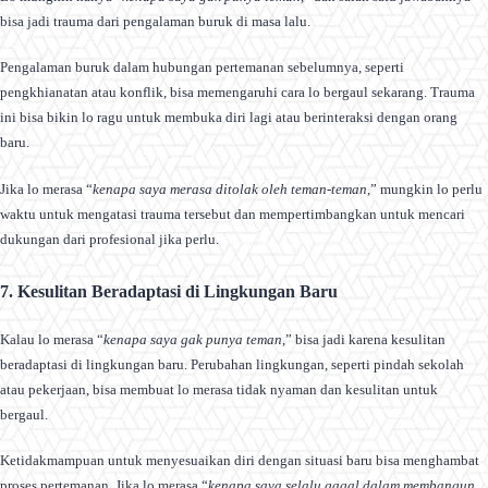
bisa jadi trauma dari pengalaman buruk di masa lalu.
Pengalaman buruk dalam hubungan pertemanan sebelumnya, seperti
pengkhianatan atau konflik, bisa memengaruhi cara lo bergaul sekarang. Trauma
ini bisa bikin lo ragu untuk membuka diri lagi atau berinteraksi dengan orang
baru.
Jika lo merasa “
kenapa saya merasa ditolak oleh teman-teman
,” mungkin lo perlu
waktu untuk mengatasi trauma tersebut dan mempertimbangkan untuk mencari
dukungan dari profesional jika perlu.
7. Kesulitan Beradaptasi di Lingkungan Baru
Kalau lo merasa “
kenapa saya gak punya teman
,” bisa jadi karena kesulitan
beradaptasi di lingkungan baru. Perubahan lingkungan, seperti pindah sekolah
atau pekerjaan, bisa membuat lo merasa tidak nyaman dan kesulitan untuk
bergaul.
Ketidakmampuan untuk menyesuaikan diri dengan situasi baru bisa menghambat
proses pertemanan. Jika lo merasa “
kenapa saya selalu gagal dalam membangun