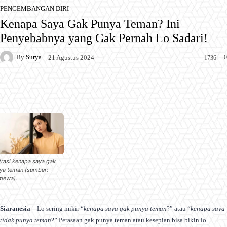
PENGEMBANGAN DIRI
Kenapa Saya Gak Punya Teman? Ini
Penyebabnya yang Gak Pernah Lo Sadari!
By
Surya
0
21 Agustus 2024
1736
Facebook
X
Pinterest
WhatsApp
strasi kenapa saya gak
ya teman (sumber:
imewa).
Siaranesia
– Lo sering mikir “
kenapa saya gak punya teman
?” atau “
kenapa saya
tidak punya teman
?” Perasaan gak punya teman atau kesepian bisa bikin lo