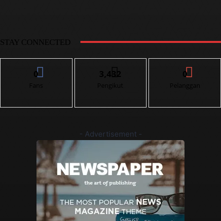
STAY CONNECTED
0
3,432
0
Fans
Pengikut
Pelanggan
- Advertisement -