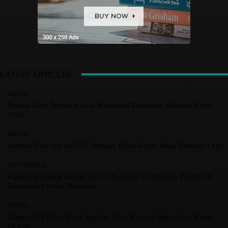
LATEST ARTICLES
BERITA
Produk Kopi Premium Asal Wonodadi Ramaikan Blitarian Expo
2026
BERITA
Sambut Hari Jadi ke-702, Pemkab Blitar Resmi Buka Blitarian Expo
ADVERTORIAL
Kampung Coklat Harlah ke -12 Th 2026, 1.700 Anak PAUD-TK
Ramaikan Lomba Mewarna
BERITA
Aliansi 212 Blitar Raya Siapkan Aksi, Kecewa Bupati dan Ketua
Dewan