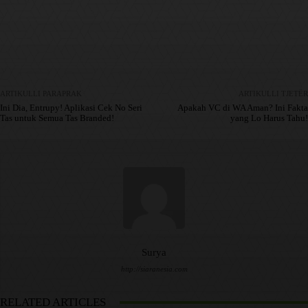
Facebook
X
Pinterest
WhatsApp
ARTIKULLI PARAPRAK
ARTIKULLI TJETËR
Ini Dia, Entrupy! Aplikasi Cek No Seri
Apakah VC di WA Aman? Ini Fakta
Tas untuk Semua Tas Branded!
yang Lo Harus Tahu!
Surya
http://siaranesia.com
RELATED ARTICLES