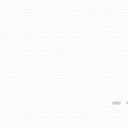
1
11922