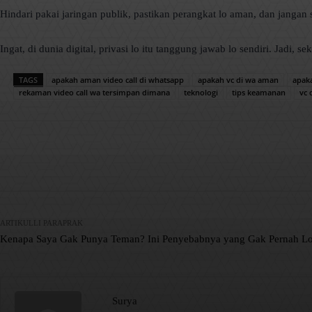
Hindari pakai jaringan publik, pastikan perangkat lo aman, dan jangan
Ingat, di dunia digital, privasi lo itu tanggung jawab lo sendiri. Jadi, 
TAGS
apakah aman video call di whatsapp
apakah vc di wa aman
apak
rekaman video call wa tersimpan dimana
teknologi
tips keamanan
vc 
Facebook
X
Pinterest
Bagikan
ARTIKULLI PARAPRAK
Kenapa Saya Gak Punya Teman? Ini Penyebabnya yang Gak Pernah Lo
Surya