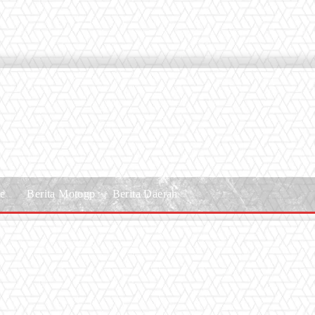
le
Berita Motogp
Berita Daerah