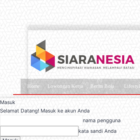
Home
Lowongan Kerja
Berita Bola
Lifesty
Masuk
Selamat Datang! Masuk ke akun Anda
nama pengguna
kata sandi Anda