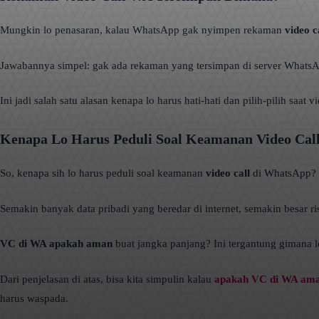
Mungkin lo penasaran, kalau WhatsApp gak nyimpen rekaman
video c
Jawabannya simpel: gak ada rekaman yang tersimpan di server WhatsApp
Ini jadi salah satu alasan kenapa lo harus hati-hati dan pilih-pilih saat
Kenapa Lo Harus Peduli Soal Keamanan Video Cal
So, kenapa sih lo harus peduli soal keamanan
video call
di WhatsApp? Di
Semakin banyak data pribadi yang beredar di internet, semakin besar r
VC di WA apakah aman
buat jangka panjang? Ini tergantung gimana lo
Dari penjelasan di atas, bisa kita simpulin kalau
apakah VC di WA am
harus waspada.