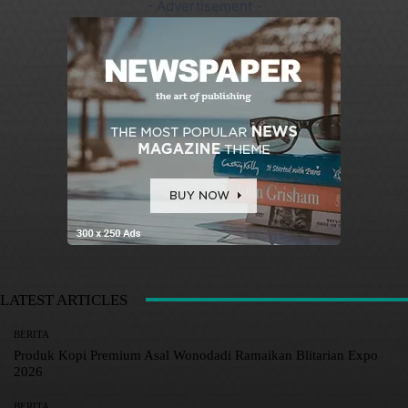
- Advertisement -
LATEST ARTICLES
BERITA
Produk Kopi Premium Asal Wonodadi Ramaikan Blitarian Expo
2026
BERITA