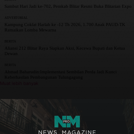
Sambut Hari Jadi ke-702, Pemkab Blitar Resmi Buka Blitarian Expo
ADVERTORIAL
Kampung Coklat Harlah ke -12 Th 2026, 1.700 Anak PAUD-TK
Ramaikan Lomba Mewarna
BERITA
Aliansi 212 Blitar Raya Siapkan Aksi, Kecewa Bupati dan Ketua
Dewan
BERITA
Ahmad Baharudin:Implementasi Sembilan Perda Jadi Kunci
Keberhasilan Pembangunan Tulungagung
Muat lebih banyak