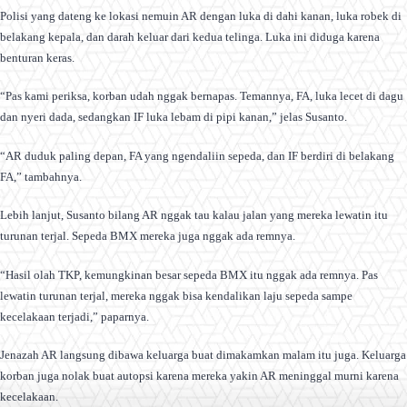
Polisi yang dateng ke lokasi nemuin AR dengan luka di dahi kanan, luka robek di
belakang kepala, dan darah keluar dari kedua telinga. Luka ini diduga karena
benturan keras.
“Pas kami periksa, korban udah nggak bernapas. Temannya, FA, luka lecet di dagu
dan nyeri dada, sedangkan IF luka lebam di pipi kanan,” jelas Susanto.
“AR duduk paling depan, FA yang ngendaliin sepeda, dan IF berdiri di belakang
FA,” tambahnya.
Lebih lanjut, Susanto bilang AR nggak tau kalau jalan yang mereka lewatin itu
turunan terjal. Sepeda BMX mereka juga nggak ada remnya.
“Hasil olah TKP, kemungkinan besar sepeda BMX itu nggak ada remnya. Pas
lewatin turunan terjal, mereka nggak bisa kendalikan laju sepeda sampe
kecelakaan terjadi,” paparnya.
Jenazah AR langsung dibawa keluarga buat dimakamkan malam itu juga. Keluarga
korban juga nolak buat autopsi karena mereka yakin AR meninggal murni karena
kecelakaan.