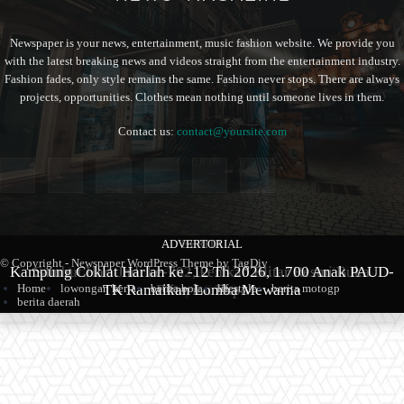
Newspaper is your news, entertainment, music fashion website. We provide you
with the latest breaking news and videos straight from the entertainment industry.
Fashion fades, only style remains the same. Fashion never stops. There are always
projects, opportunities. Clothes mean nothing until someone lives in them.
Contact us:
contact@yoursite.com
ADVERTORIAL
BERITA
BERITA
© Copyright - Newspaper WordPress Theme by TagDiv
Kampung Coklat Harlah ke -12 Th 2026, 1.700 Anak PAUD-
Produk Kopi Premium Asal Wonodadi Ramaikan Blitarian
Sambut Hari Jadi ke-702, Pemkab Blitar Resmi Buka
Home
lowongan kerja
berita bola
lifestyle
berita motogp
TK Ramaikan Lomba Mewarna
Blitarian Expo
Expo 2026
berita daerah