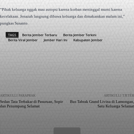
“Pihak keluarga nggak mau autopsi karena korban meninggal murni karena
kecelakaan. Jenazah langsung dibawa keluarga dan dimakamkan malam ini,”
pungkas Susanto.
TAGS
Berita Jember Terbaru
Berita Jember Terkini
Berita Viral Jember
Jember Hari Ini
Kabupaten Jember
Facebook
X
Pinterest
WhatsApp
ARTIKULLI PARAPRAK
ARTIKULLI TJETËR
Sedan Tata Terbakar di Pasuruan, Sopir
Bus Tabrak Grand Livina di Lamongan,
dan Penumpang Selamat
Satu Keluarga Selamat