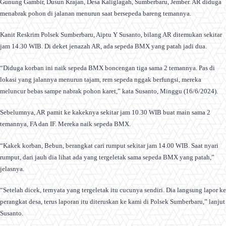
Gunung Gambir, Dusun Krajan, Desa Kaliglagah, Sumberbaru, Jember. AR diduga
menabrak pohon di jalanan menurun saat bersepeda bareng temannya.
Kanit Reskrim Polsek Sumberbaru, Aiptu Y Susanto, bilang AR ditemukan sekitar
jam 14.30 WIB. Di deket jenazah AR, ada sepeda BMX yang patah jadi dua.
“Diduga korban ini naik sepeda BMX boncengan tiga sama 2 temannya. Pas di
lokasi yang jalannya menurun tajam, rem sepeda nggak berfungsi, mereka
meluncur bebas sampe nabrak pohon karet,” kata Susanto, Minggu (16/6/2024).
Sebelumnya, AR pamit ke kakeknya sekitar jam 10.30 WIB buat main sama 2
temannya, FA dan IF. Mereka naik sepeda BMX.
“Kakek korban, Bebun, berangkat cari rumput sekitar jam 14.00 WIB. Saat nyari
rumput, dari jauh dia lihat ada yang tergeletak sama sepeda BMX yang patah,”
jelasnya.
“Setelah dicek, ternyata yang tergeletak itu cucunya sendiri. Dia langsung lapor ke
perangkat desa, terus laporan itu diteruskan ke kami di Polsek Sumberbaru,” lanjut
Susanto.