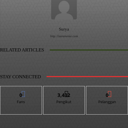
Surya
http://siaranesia.com
RELATED ARTICLES
STAY CONNECTED
0
3,432
0
Fans
Pengikut
Pelanggan