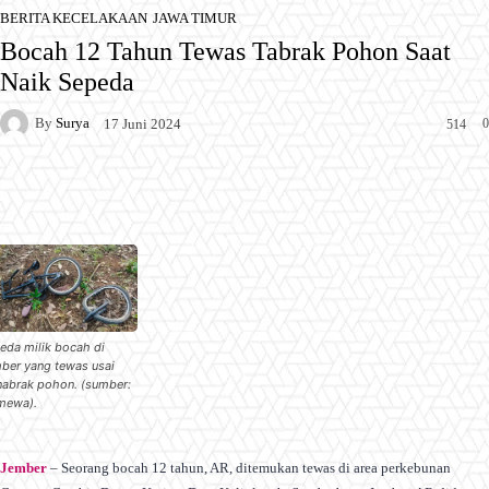
BERITA KECELAKAAN
JAWA TIMUR
Bocah 12 Tahun Tewas Tabrak Pohon Saat
Naik Sepeda
By
Surya
0
17 Juni 2024
514
Facebook
X
Pinterest
WhatsApp
eda milik bocah di
ber yang tewas usai
abrak pohon. (sumber:
imewa).
Jember
– Seorang bocah 12 tahun, AR, ditemukan tewas di area perkebunan