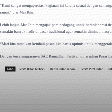
“Kami sangat mengapresiasi kegiatan ini karena sesuai dengan semangat
ramai,” ujar Mas Ibin.
Lebih lanjut, Mas Ibin mengajak para pedagang untuk berkolaborasi d
semakin banyak hadir di pasar tradisional agar semakin diminati masya
“Mari kita ramaikan kembali pasar, kita harus optimis untuk menggerak
Dengan terselenggaranya SAE Ramadhan Festival, diharapkan Pasar Legi
TAGS
Berita Blitar Terbaru
Berita Blitar Terkini
Berita Viral Blitar
Bli
Facebook
X
Pinterest
Bagikan