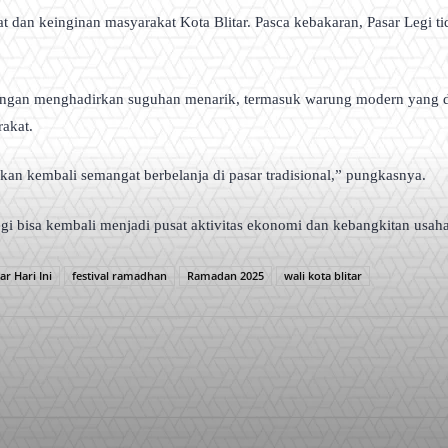
 dan keinginan masyarakat Kota Blitar. Pasca kebakaran, Pasar Legi tid
engan menghadirkan suguhan menarik, termasuk warung modern yang dig
rakat.
kan kembali semangat berbelanja di pasar tradisional,” pungkasnya.
 bisa kembali menjadi pusat aktivitas ekonomi dan kebangkitan usaha m
tar Hari Ini
festival ramadhan
Ramadan 2025
wali kota blitar
WhatsApp