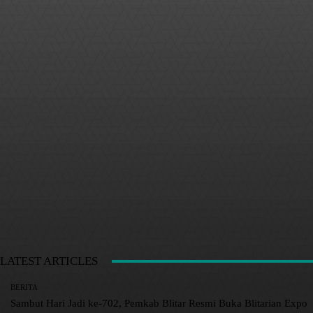
LATEST ARTICLES
BERITA
Sambut Hari Jadi ke-702, Pemkab Blitar Resmi Buka Blitarian Expo