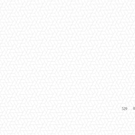
0
529