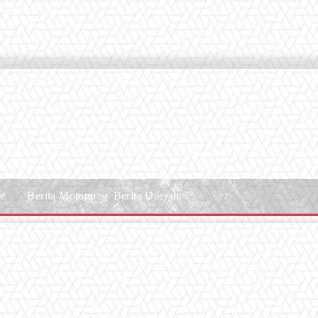
le
Berita Motogp
Berita Daerah