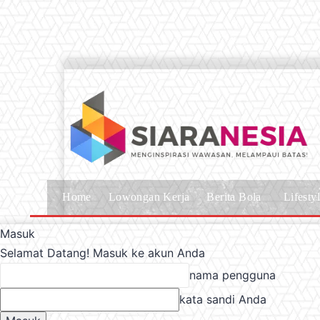
Home
Lowongan Kerja
Berita Bola
Lifesty
Masuk
Selamat Datang! Masuk ke akun Anda
nama pengguna
kata sandi Anda