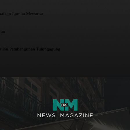
amaikan Lomba Mewarna
wan
asilan Pembangunan Tulungagung