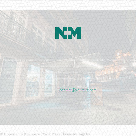
Newspaper is your news, entertainment, music fashion website. We provide you
with the latest breaking news and videos straight from the entertainment industry.
Fashion fades, only style remains the same. Fashion never stops. There are always
projects, opportunities. Clothes mean nothing until someone lives in them.
Contact us:
contact@yoursite.com
© Copyright - Newspaper WordPress Theme by TagDiv