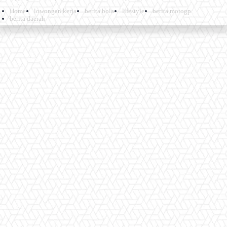
Home
lowongan kerja
berita bola
lifestyle
berita motogp
berita daerah