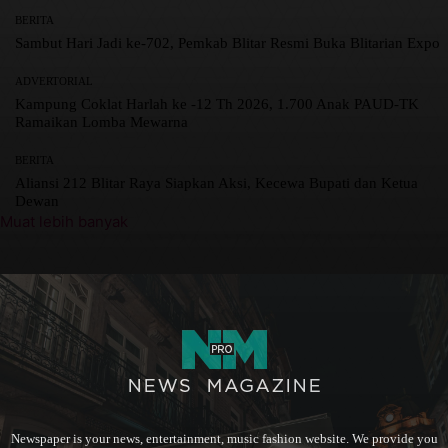
BERITA
Sambut Hari Jadi ke-702, Pemkab Blitar Resmi Buka Blitarian Expo
ADVERTORIAL
Kampung Coklat Harlah ke -12 Th 2026, 1.700 Anak PAUD-TK
Ramaikan Lomba Mewarna
BERITA
Aliansi 212 Blitar Raya Siapkan Aksi, Kecewa Bupati dan Ketua
Dewan
Muat lebih banyak
Newspaper is your news, entertainment, music fashion website. We provide you