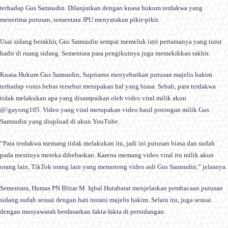
terhadap Gus Samsudin. Dilanjutkan dengan kuasa hukum terdakwa yang
menerima putusan, sementara JPU menyatakan pikir-pikir.
Usai sidang berakhir, Gus Samsudin sempat memeluk istri pertamanya yang turut
hadir di ruang sidang. Sementara para pengikutnya juga memekikkan takbir.
Kuasa Hukum Gus Samsudin, Supriarno menyebutkan putusan majelis hakim
terhadap vonis bebas tersebut merupakan hal yang biasa. Sebab, para terdakwa
tidak melakukan apa yang disampaikan oleh video viral milik akun
@/gayong105. Video yang viral merupakan video hasil potongan milik Gus
Samsudin yang diupload di akun YouTube.
“Para terdakwa memang tidak melakukan itu, jadi ini putusan biasa dan sudah
pada mestinya mereka dibebaskan. Karena memang video viral itu milik akun
orang lain, TikTok orang lain yang memotong video asli Gus Samsudin,” jelasnya.
Sementara, Humas PN Blitar M. Iqbal Hutabarat menjelaskan pembacaan putusan
sidang sudah sesuai dengan hati nurani majelis hakim. Selain itu, juga sesuai
dengan musyawarah berdasarkan fakta-fakta di persidangan.