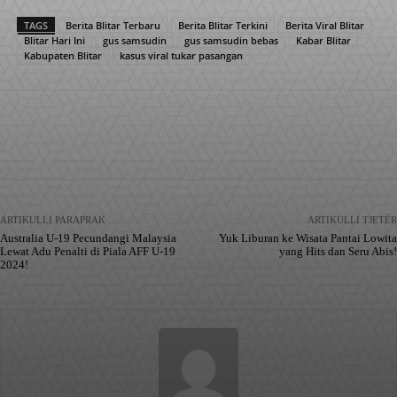
TAGS
Berita Blitar Terbaru
Berita Blitar Terkini
Berita Viral Blitar
Blitar Hari Ini
gus samsudin
gus samsudin bebas
Kabar Blitar
Kabupaten Blitar
kasus viral tukar pasangan
Facebook
X
Pinterest
WhatsApp
ARTIKULLI PARAPRAK
ARTIKULLI TJETËR
Australia U-19 Pecundangi Malaysia
Yuk Liburan ke Wisata Pantai Lowita
Lewat Adu Penalti di Piala AFF U-19
yang Hits dan Seru Abis!
2024!