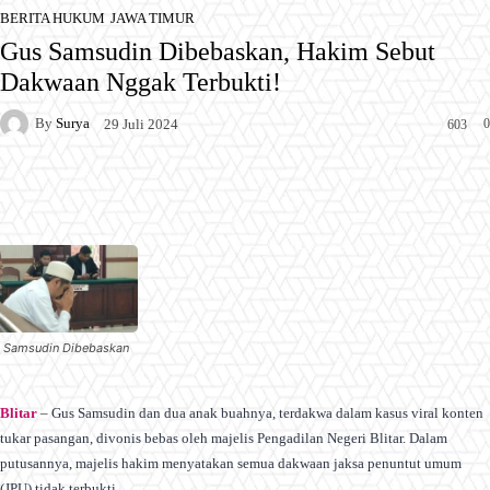
BERITA HUKUM
JAWA TIMUR
Gus Samsudin Dibebaskan, Hakim Sebut
Dakwaan Nggak Terbukti!
By
Surya
0
29 Juli 2024
603
Facebook
X
Pinterest
WhatsApp
 Samsudin Dibebaskan
Blitar
– Gus Samsudin dan dua anak buahnya, terdakwa dalam kasus viral konten
tukar pasangan, divonis bebas oleh majelis Pengadilan Negeri Blitar. Dalam
putusannya, majelis hakim menyatakan semua dakwaan jaksa penuntut umum
(JPU) tidak terbukti.