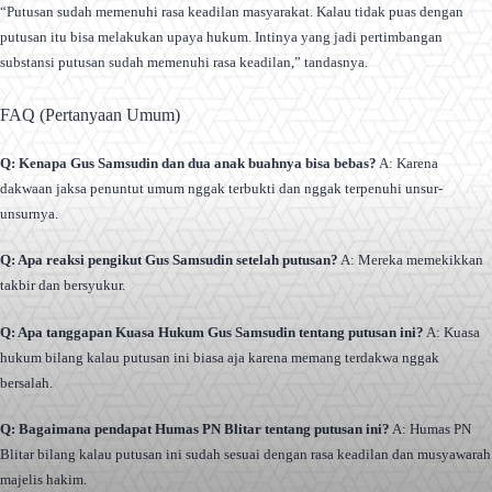
“Putusan sudah memenuhi rasa keadilan masyarakat. Kalau tidak puas dengan
putusan itu bisa melakukan upaya hukum. Intinya yang jadi pertimbangan
substansi putusan sudah memenuhi rasa keadilan,” tandasnya.
FAQ (Pertanyaan Umum)
Q: Kenapa Gus Samsudin dan dua anak buahnya bisa bebas?
A: Karena
dakwaan jaksa penuntut umum nggak terbukti dan nggak terpenuhi unsur-
unsurnya.
Q: Apa reaksi pengikut Gus Samsudin setelah putusan?
A: Mereka memekikkan
takbir dan bersyukur.
Q: Apa tanggapan Kuasa Hukum Gus Samsudin tentang putusan ini?
A: Kuasa
hukum bilang kalau putusan ini biasa aja karena memang terdakwa nggak
bersalah.
Q: Bagaimana pendapat Humas PN Blitar tentang putusan ini?
A: Humas PN
Blitar bilang kalau putusan ini sudah sesuai dengan rasa keadilan dan musyawarah
majelis hakim.