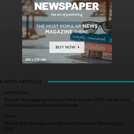
LATEST ARTICLES
ADVERTORIAL
Pemkab Tulungagung Antisipasi Krisis Pangan, GPM Jadi Benteng
Stabilitas Harga dan Ketahanan Daerah
BERITA
Produk Kopi Premium Asal Wonodadi Ramaikan Blitarian Expo
2026