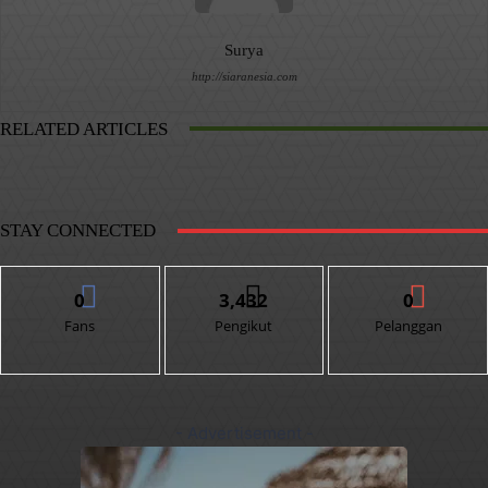
Surya
http://siaranesia.com
RELATED ARTICLES
STAY CONNECTED
0
3,432
0
Fans
Pengikut
Pelanggan
- Advertisement -