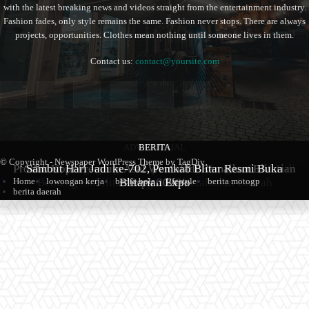
with the latest breaking news and videos straight from the entertainment industry.
Fashion fades, only style remains the same. Fashion never stops. There are always
projects, opportunities. Clothes mean nothing until someone lives in them.
Contact us:
contact@yoursite.com
ADVERTORIAL
BERITA
BERITA
© Copyright - Newspaper WordPress Theme by TagDiv
Produk Kopi Premium Asal Wonodadi Ramaikan Blitarian
Pemkab Tulungagung Antisipasi Krisis Pangan, GPM Jadi
Sambut Hari Jadi ke-702, Pemkab Blitar Resmi Buka
Benteng Stabilitas Harga dan Ketahanan Daerah
Blitarian Expo
Expo 2026
Home
lowongan kerja
berita bola
lifestyle
berita motogp
berita daerah